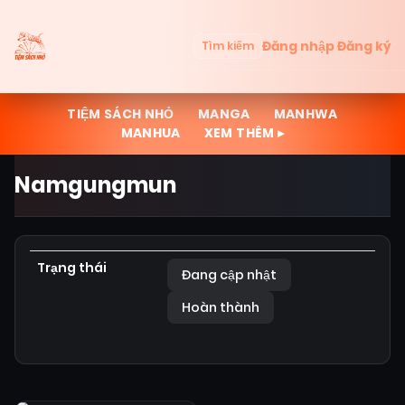
Đăng nhập
Đăng ký
Tìm kiếm
TIỆM SÁCH NHỎ
MANGA
MANHWA
MANHUA
XEM THÊM ▸
Namgungmun
Trạng thái
Đang cập nhật
Hoàn thành