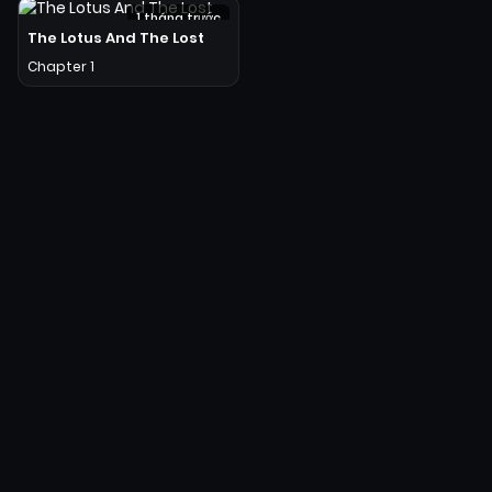
1 tháng trước
The Lotus And The Lost
Hot
Chapter 1