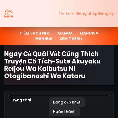
Đăng nhập
Đăng ký
Tìm kiếm
TIỆM SÁCH NHỎ
MANGA
MANHWA
MANHUA
XEM THÊM ▸
Ngay Cả Quái Vật Cũng Thích
Truyện Cổ Tích-Sute Akuyaku
Reijou Wa Kaibutsu Ni
Otogibanashi Wo Kataru
Trạng thái
Đang cập nhật
Hoàn thành