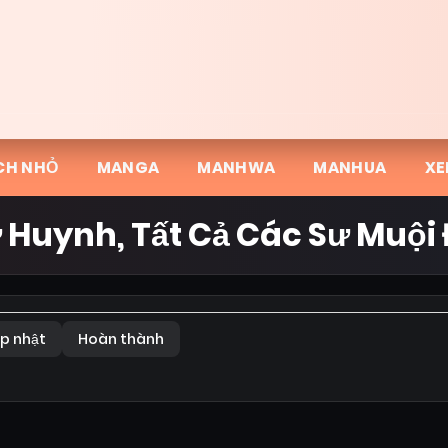
CH NHỎ
MANGA
MANHWA
MANHUA
XE
 Huynh, Tất Cả Các Sư Muội
p nhật
Hoàn thành