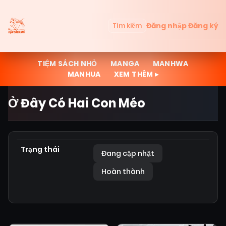
Đăng nhập
Đăng ký
Tìm kiếm
TIỆM SÁCH NHỎ
MANGA
MANHWA
MANHUA
XEM THÊM ▸
Ở Đây Có Hai Con Méo
Trạng thái
Đang cập nhật
Hoàn thành