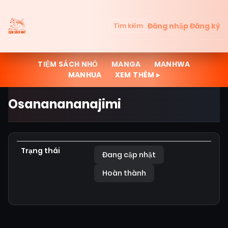
Đăng nhập
Đăng ký
Tìm kiếm
TIỆM SÁCH NHỎ
MANGA
MANHWA
MANHUA
XEM THÊM ▸
Osananananajimi
Trạng thái
Đang cập nhật
Hoàn thành