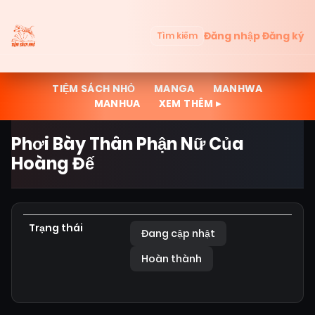
Đăng nhập
Đăng ký
Tìm kiếm
TIỆM SÁCH NHỎ
MANGA
MANHWA
MANHUA
XEM THÊM ▸
Phơi Bày Thân Phận Nữ Của
Hoàng Đế
Trạng thái
Đang cập nhật
Hoàn thành