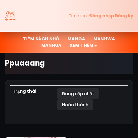
Đăng nhập
Đăng ký
Tìm kiếm
TIỆM SÁCH NHỎ
MANGA
MANHWA
MANHUA
XEM THÊM ▸
Ppuaaang
Trạng thái
Đang cập nhật
Hoàn thành