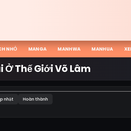
CH NHỎ
MANGA
MANHWA
MANHUA
XE
i Ở Thế Giới Võ Lâm
p nhật
Hoàn thành