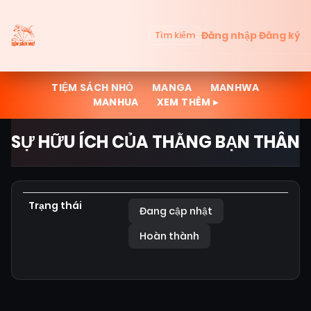
Đăng nhập
Đăng ký
Tìm kiếm
TIỆM SÁCH NHỎ
MANGA
MANHWA
MANHUA
XEM THÊM ▸
SỰ HỮU ÍCH CỦA THẰNG BẠN THÂN
Trạng thái
Đang cập nhật
Hoàn thành