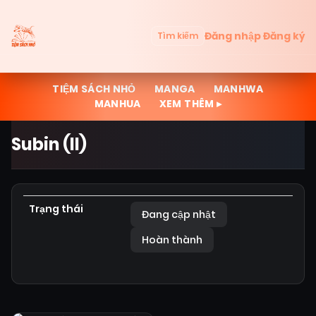
Đăng nhập
Đăng ký
Tìm kiếm
TIỆM SÁCH NHỎ
MANGA
MANHWA
MANHUA
XEM THÊM ▸
Subin (II)
Trạng thái
Đang cập nhật
Hoàn thành