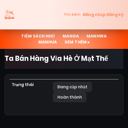
Đăng nhập
Đăng ký
Tìm kiếm
TIỆM SÁCH NHỎ
MANGA
MANHWA
MANHUA
XEM THÊM ▸
Ta Bán Hàng Vỉa Hè Ở Mạt Thế
Trạng thái
Đang cập nhật
Hoàn thành