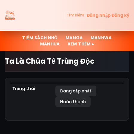
Đăng nhập
Đăng ký
Tìm kiếm
TIỆM SÁCH NHỎ
MANGA
MANHWA
MANHUA
XEM THÊM ▸
Ta Là Chúa Tể Trùng Độc
Trạng thái
Đang cập nhật
Hoàn thành