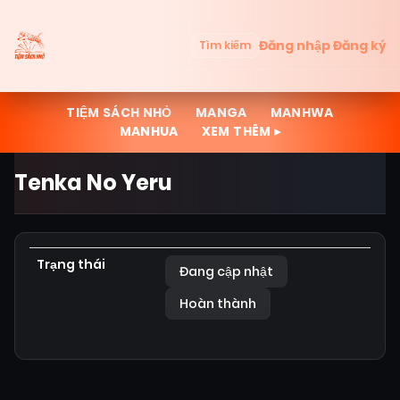
Đăng nhập
Đăng ký
Tìm kiếm
TIỆM SÁCH NHỎ
MANGA
MANHWA
MANHUA
XEM THÊM ▸
Tenka No Yeru
Trạng thái
Đang cập nhật
Hoàn thành