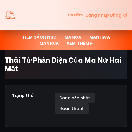
Đăng nhập
Đăng ký
Tìm kiếm
TIỆM SÁCH NHỎ
MANGA
MANHWA
MANHUA
XEM THÊM ▸
Thái Tử Phản Diện Của Ma Nữ Hai
Mặt
Trạng thái
Đang cập nhật
Hoàn thành