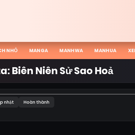
CH NHỎ
MANGA
MANHWA
MANHUA
XE
ta: Biên Niên Sử Sao Hoả
p nhật
Hoàn thành