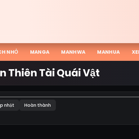
CH NHỎ
MANGA
MANHWA
MANHUA
XE
ên Thiên Tài Quái Vật
p nhật
Hoàn thành