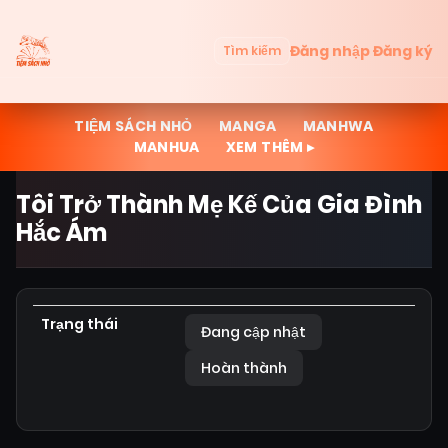
Đăng nhập
Đăng ký
Tìm kiếm
TIỆM SÁCH NHỎ
MANGA
MANHWA
MANHUA
XEM THÊM ▸
Tôi Trở Thành Mẹ Kế Của Gia Đình
Hắc Ám
Trạng thái
Đang cập nhật
Hoàn thành