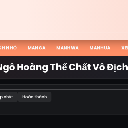
CH NHỎ
MANGA
MANHWA
MANHUA
XE
 Ngô Hoàng Thể Chất Vô Địc
p nhật
Hoàn thành