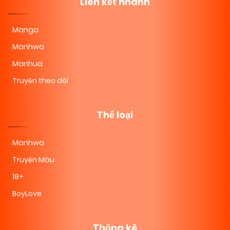
Liên kết nhanh
Manga
Manhwa
Manhua
Truyện theo dõi
Thể loại
Manhwa
Truyện Màu
18+
BoyLove
Thống kê