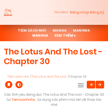
Đăng nhập
Đăng ký
Tìm kiếm
TIỆM SÁCH NHỎ
MANGA
MANHWA
MANHUA
XEM THÊM ▸
The Lotus And The Lost -
Chapter 30
Tiệm sách nhỏ
The Lotus And The Lost
Chapter 30
Các tình yêu đang đọc The Lotus And The Lost - Chapter 30
tại
Tiemsachnho
. Sử dụng các phim mũi tên để thao tác
nhé