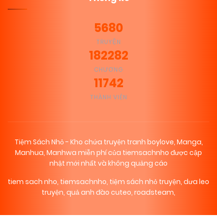
5680
TRUYỆN
182282
CHƯƠNG
11742
THÀNH VIÊN
Tiệm Sách Nhỏ - Kho chứa truyện tranh boylove, Manga,
Manhua, Manhwa miễn phí của tiemsachnho được cập
nhật mới nhất và không quảng cáo
tiem sach nho
,
tiemsachnho
,
tiệm sách nhỏ truyện
,
dưa leo
truyện
,
quả anh đào cuteo
,
roadsteam
,