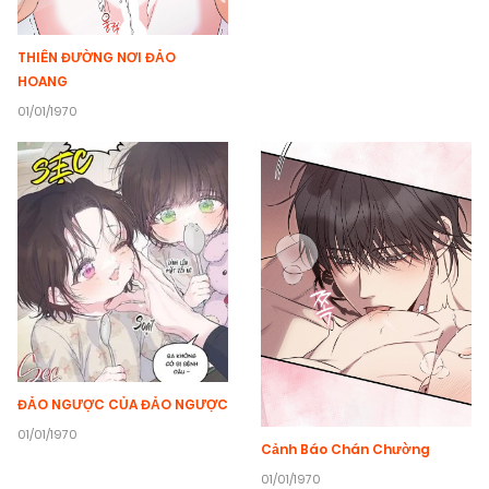
THIÊN ĐƯỜNG NƠI ĐẢO
HOANG
01/01/1970
ĐẢO NGƯỢC CỦA ĐẢO NGƯỢC
01/01/1970
Cảnh Báo Chán Chường
01/01/1970