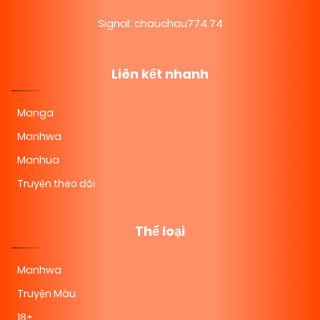
Signal: chauchau774.74
Liên kết nhanh
Manga
Manhwa
Manhua
Truyện theo dõi
Thể loại
Manhwa
Truyện Màu
18+