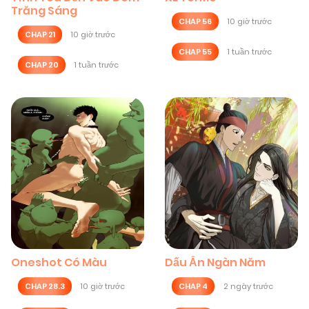
Trăng Sáng
CHAP 56
10 giờ trước
CHAP 21
10 giờ trước
CHAP 55
1 tuần trước
CHAP 20
1 tuần trước
Oneshot Có Màu
Dấu Ấn Ngàn Năm
CHAP 28.3
10 giờ trước
CHAP 4
2 ngày trước