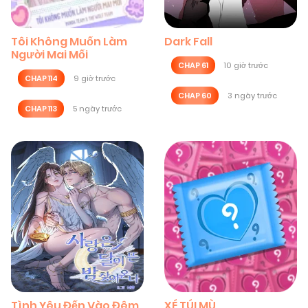
Tôi Không Muốn Làm
Dark Fall
Người Mai Mối
CHAP 61
10 giờ trước
CHAP 114
9 giờ trước
CHAP 60
3 ngày trước
CHAP 113
5 ngày trước
Tình Yêu Đến Vào Đêm
XÉ TÚI MÙ