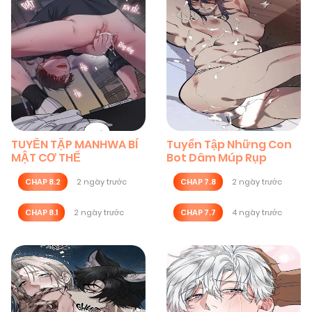
TUYỂN TẬP MANHWA BÍ
Tuyển Tập Những Con
MẬT CƠ THỂ
Bot Dâm Múp Rụp
CHAP 8.2
2 ngày trước
CHAP 7.8
2 ngày trước
CHAP 8.1
2 ngày trước
CHAP 7.7
4 ngày trước