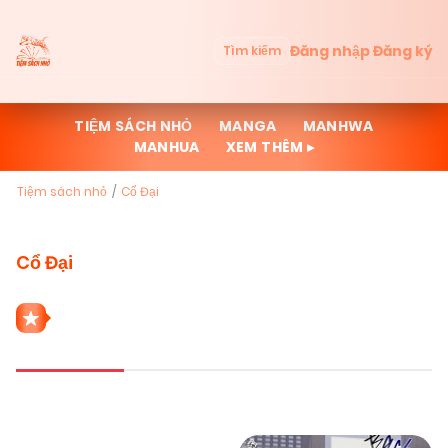
Đăng nhập
Đăng ký
Tìm kiếm
TIỆM SÁCH NHỎ
MANGA
MANHWA
MANHUA
XEM THÊM ▸
Tiệm sách nhỏ
Cổ Đại
Cổ Đại
705 THỂ LOẠI CỔ ĐẠI
Mới cập nhật
Đọc nhiều
Truyện mới