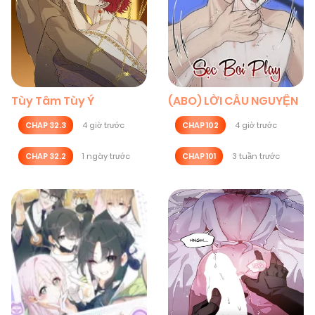
Tùy Tâm Tùy Ý
(ABO) LỜI CẦU NGUYỆN
CHAP 32.3
4 giờ trước
CHAP 102
4 giờ trước
CHAP 32.2
1 ngày trước
CHAP 101
3 tuần trước