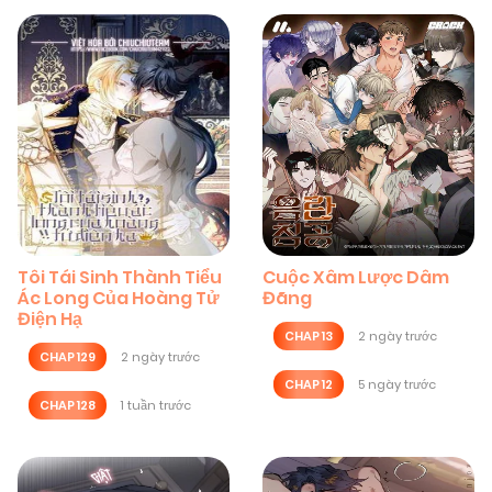
Tôi Tái Sinh Thành Tiểu
Cuộc Xâm Lược Dâm
Ác Long Của Hoàng Tử
Đãng
Điện Hạ
CHAP 13
2 ngày trước
CHAP 129
2 ngày trước
CHAP 12
5 ngày trước
CHAP 128
1 tuần trước