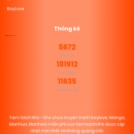
BoyLove
Thống kê
5672
TRUYỆN
181912
CHƯƠNG
11635
THÀNH VIÊN
Tiệm Sách Nhỏ - Kho chứa truyện tranh boylove, Manga,
Manhua, Manhwa miễn phí của tiemsachnho được cập
nhật mới nhất và không quảng cáo