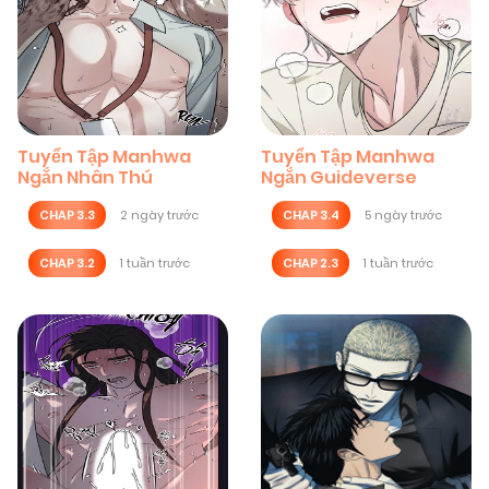
Tuyển Tập Manhwa
Tuyển Tập Manhwa
Ngắn Nhân Thú
Ngắn Guideverse
CHAP 3.3
2 ngày trước
CHAP 3.4
5 ngày trước
CHAP 3.2
1 tuần trước
CHAP 2.3
1 tuần trước