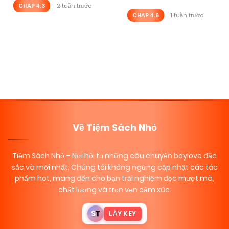
CHAP 4.3
2 tuần trước
CHAP 4.6
1 tuần trước
Posts
Trang tiếp
navigation
Về Tiệm Sách Nhỏ
Tiệm Sách Nhỏ
– Nơi hội tụ những câu chuyện boylove đặc
sắc và mới nhất. Chúng tôi không ngừng cập nhật các tác
phẩm hot, mang đến cho bạn trải nghiệm đọc mượt mà,
chất lượng và trọn vẹn cảm xúc.
S
T
LẤY KEY