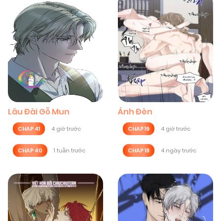
Lâu Đài Gỗ Mun
Ánh Đèn
CHAP 41
4 giờ trước
CHAP 19
4 giờ trước
CHAP 40
1 tuần trước
CHAP 18
4 ngày trước