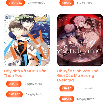
CHAP 28.2
2 ngày trước
CHAP 2
1 tuần trước
Cây Nhỏ Và Mùa Xuân
Chuyển Sinh Vào Thế
Thân Yêu
Giới Của Ma Vương
Evelogia
CHAP 51
2 ngày trước
CHAP 7
2 ngày trước
CHAP 50
2 ngày trước
CHAP 6
5 ngày trước