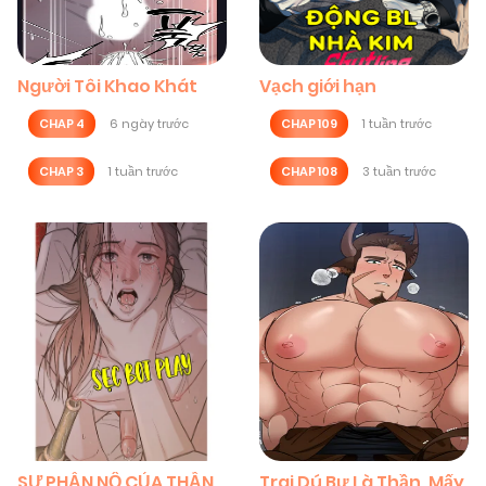
Người Tôi Khao Khát
Vạch giới hạn
CHAP 4
6 ngày trước
CHAP 109
1 tuần trước
CHAP 3
1 tuần trước
CHAP 108
3 tuần trước
SỰ PHẪN NỘ CỦA THẦN
Trai Dú Bự Là Thần, Mấy