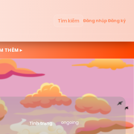
Tìm kiếm
Đăng nhập
Đăng ký
M THÊM ▸
ongoing
Tình trạng