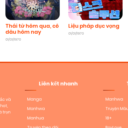
08/11/2025
(VIP)
Chapter 11
08/11/2025
(VIP)
Thái tử hôm qua, cô
Liệu pháp dục vọng
dâu hôm nay
01/01/1970
01/01/1970
Chapter 9
08/11/2025
(VIP)
Chapter 7
08/11/2025
(VIP)
Chapter 5
08/11/2025
(VIP)
Liên kết nhanh
Manga
Manhwa
sắc và
Chapter 3
08/11/2025
(VIP)
hot,
Manhwa
Truyện Mà
 trọn
Manhua
18+
Chapter 1
08/11/2025
(VIP)
Truyện theo dõi
BoyLove