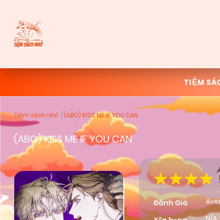
TIỆM SÁ
Tiệm sách nhỏ
(ABO) KISS ME IF YOU CAN
(ABO) KISS ME IF YOU CAN
Ave
Đánh Giá
N/A,