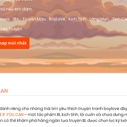
 tôi nếu em dám
nhwa
,
18+
,
Truyện Màu
,
BoyLove
,
Kịch Tính
,
Lãng Mạn
,
Tình C
 Leo Truyện
hap mới nhất
CAN
dành riêng cho những trái tim yêu thích truyện tranh boylove đầ
E IF YOU CAN
– một tác phẩm BL kịch tính, lôi cuốn và chứa đựng
bạn có thể khám phá hàng ngàn tựa truyện BL được chọn lọc kỹ lư