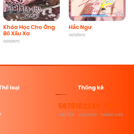
Khóa Học Cho Ông
Hắc Ngư
Bố Xấu Xa
01/01/1970
01/01/1970
Thể loại
Thống kê
5678
182249
11731
u
TRUYỆN
CHƯƠNG
THÀNH VIÊN