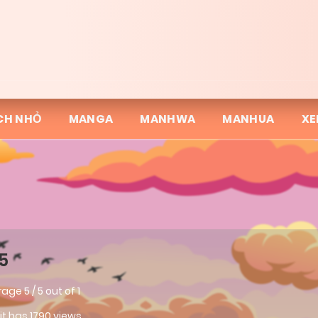
CH NHỎ
MANGA
MANHWA
MANHUA
XE
5
rage
5
/
5
out of
1
 it has 1790 views