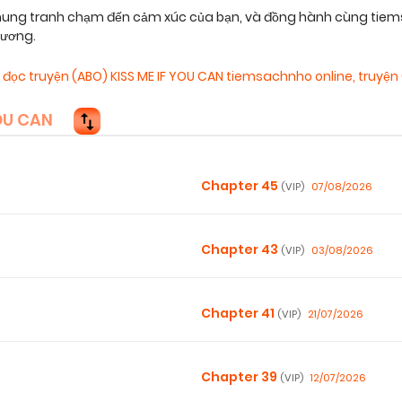
hung tranh chạm đến cảm xúc của bạn, và đồng hành cùng tiems
hương.
,
đọc truyện (ABO) KISS ME IF YOU CAN tiemsachnho online
,
truyện
OU CAN
Chapter 45
07/08/2026
(VIP)
Chapter 43
03/08/2026
(VIP)
Chapter 41
21/07/2026
(VIP)
Chapter 39
12/07/2026
(VIP)