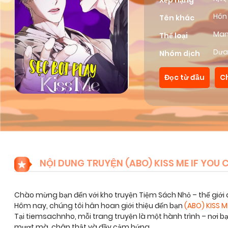
Xếp hạng
Hôn
Tên khác
Ma
Thể loại
Dưa
Nhóm dịch
Đọc từ đầu
C
NỘI DUNG TRUYỆN (ABO) KISS ME IF YOU 
Chào mừng bạn đến với kho truyện Tiệm Sách Nhỏ – thế giới 
Hôm nay, chúng tôi hân hoan giới thiệu đến bạn
(ABO) KISS M
Tại tiemsachnho, mỗi trang truyện là một hành trình – nơi 
mượt mà, chân thật và đầy cảm hứng.