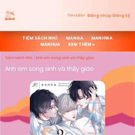
Đăng nhập
Đăng ký
Tìm kiếm
TIỆM SÁCH NHỎ
MANGA
MANHWA
MANHUA
XEM THÊM ▸
Tiệm sách nhỏ
Anh em song sinh và thầy giáo
Anh em song sinh và thầy giáo