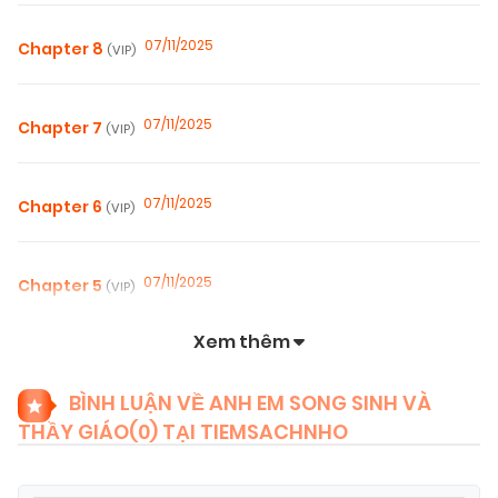
07/11/2025
Chapter 8
(VIP)
07/11/2025
Chapter 7
(VIP)
07/11/2025
Chapter 6
(VIP)
07/11/2025
Chapter 5
(VIP)
Xem thêm
07/11/2025
Chapter 4
(VIP)
BÌNH LUẬN VỀ ANH EM SONG SINH VÀ
THẦY GIÁO(
0
) TẠI TIEMSACHNHO
07/11/2025
Chapter 3
(VIP)