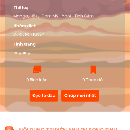
Thể loại
Manga
,
18+
,
Đam Mỹ
,
Yaoi
,
Tình Cảm
Nhóm dịch
Dưa Leo Truyện
Tình trạng
ongoing
0 Bình luận
0 Theo dõi
Đọc từ đầu
Chap mới nhất
NỘI DUNG TRUYỆN ANH EM SONG SINH