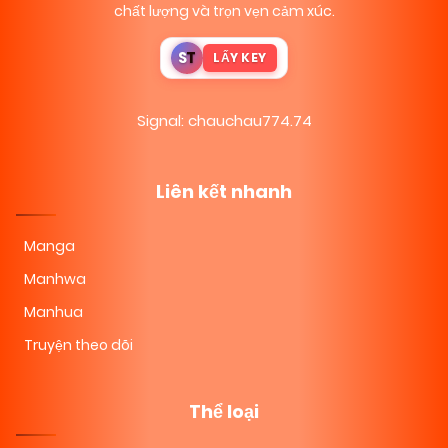
chất lượng và trọn vẹn cảm xúc.
S
T
LẤY KEY
Signal: chauchau774.74
Liên kết nhanh
Manga
Manhwa
Manhua
Truyện theo dõi
Thể loại