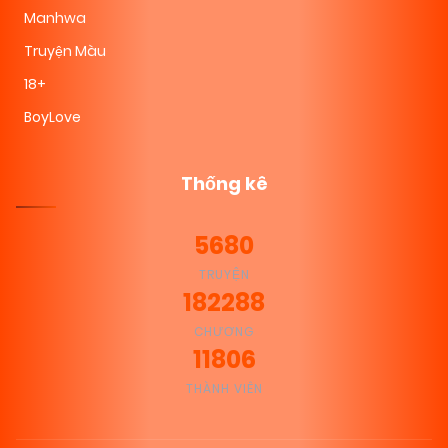
Manhwa
Truyện Màu
18+
BoyLove
Thống kê
5680
TRUYỆN
182288
CHƯƠNG
11806
THÀNH VIÊN