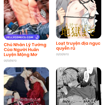
Loạt truyện địa ngục
Chủ Nhân Lý Tưởng
quyễn rũ
Của Người Huấn
Luyện Mộng Mơ
01/01/1970
01/01/1970