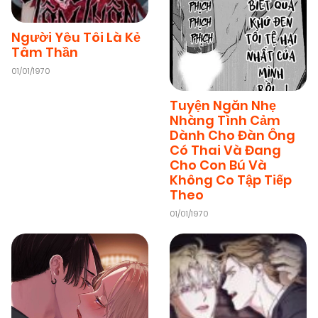
Người Yêu Tôi Là Kẻ
Tâm Thần
01/01/1970
Tuyện Ngăn Nhẹ
Nhàng Tình Cảm
Dành Cho Đàn Ông
Có Thai Và Đang
Cho Con Bú Và
Không Co Tập Tiếp
Theo
01/01/1970