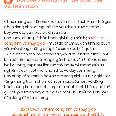
VÀ THẦY GIÁO
Chào mừng bạn đến với kho truyện Tiệm Sách Nhỏ – thế giới
dành riêng cho những trái tim yêu thích truyện tranh
boylove đầy cảm xúc và chiều sâu.
Hôm nay, chúng tôi hân hoan giới thiệu đến bạn
Anh em
song sinh và thầy giáo
– một tác phẩm BL kịch tính, lôi cuốn
và chứa đựng những cung bậc cảm xúc khó quên.
Tại tiemsachnho, mỗi trang truyện là một hành trình – nơi
bạn có thể khám phá hàng ngàn tựa truyện BL được chọn
lọc kỹ lưỡng, cập nhật liên tục mỗi ngày để mang đến trải
nghiệm đọc mượt mà, chân thật và đầy cảm hứng.
Hãy cùng đắm mình vào Anh em song sinh và thầy giáo, để
từng khung tranh chạm đến cảm xúc của bạn, và đồng
hành cùng tiemsachnho.org trên hành trình khám phá thế
giới truyện tranh boylove đa sắc màu, nơi mỗi câu chuyện
đều đáng để yêu thương.
đọc truyện Anh em song sinh và thầy giáo
tiemsachnho
,
đọc truyện Anh em song sinh và thầy