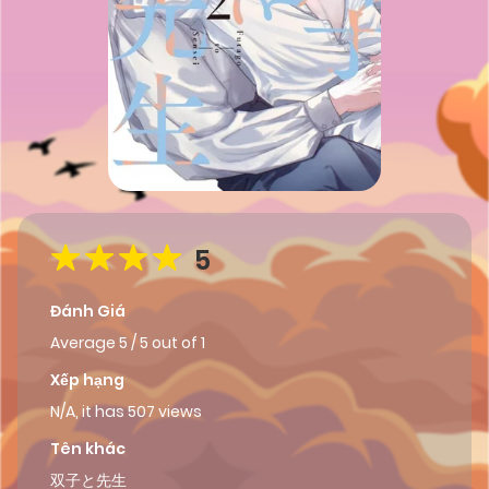
5
Đánh Giá
Average
5
/
5
out of
1
Xếp hạng
N/A, it has 507 views
Tên khác
双子と先生