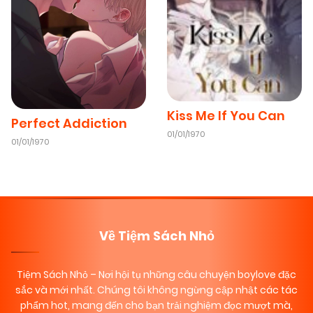
Kiss Me If You Can
Perfect Addiction
01/01/1970
01/01/1970
Về Tiệm Sách Nhỏ
Tiệm Sách Nhỏ
– Nơi hội tụ những câu chuyện boylove đặc
sắc và mới nhất. Chúng tôi không ngừng cập nhật các tác
phẩm hot, mang đến cho bạn trải nghiệm đọc mượt mà,