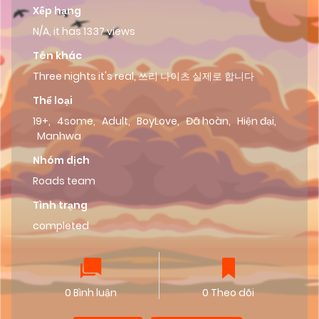
Xếp hạng
N/A, it has 1337 views
Tên khác
Three nights it's real, 쓰리 나이츠 실제로 합니다
Thể loại
19+
,
4some
,
Adult
,
BoyLove
,
Đã hoàn
,
Hiện đại
,
Manhwa
Nhóm dịch
Roads team
Tình trạng
completed
0 Bình luận
0 Theo dõi