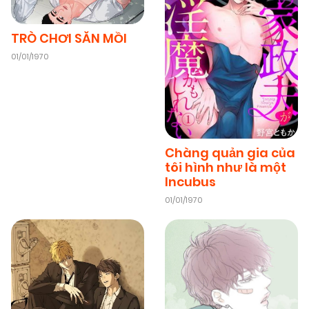
Chapter 29
(VIP)
TRÒ CHƠI SĂN MỒI
08/11/2025
Chapter 28
(VIP)
01/01/1970
08/11/2025
Chapter 26
(VIP)
08/11/2025
Chapter 25
(VIP)
Chàng quản gia của
tôi hình như là một
Incubus
08/11/2025
Chapter 24
(VIP)
01/01/1970
08/11/2025
Chapter 23
(VIP)
08/11/2025
Chapter 22
(VIP)