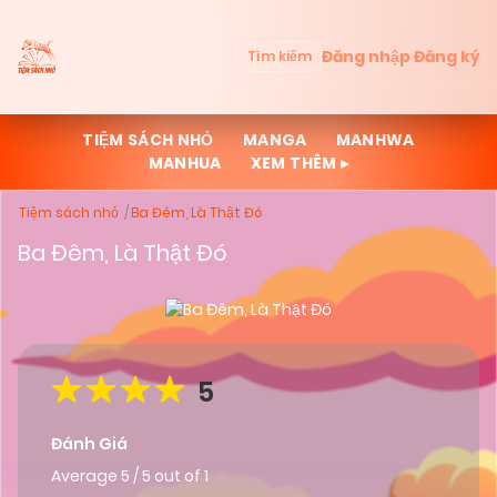
Đăng nhập
Đăng ký
Tìm kiếm
TIỆM SÁCH NHỎ
MANGA
MANHWA
MANHUA
XEM THÊM ▸
Tiệm sách nhỏ
Ba Đêm, Là Thật Đó
Ba Đêm, Là Thật Đó
5
Đánh Giá
Average
5
/
5
out of
1