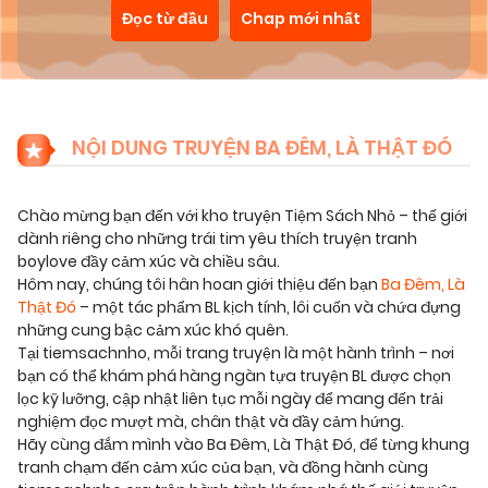
Đọc từ đầu
Chap mới nhất
NỘI DUNG TRUYỆN BA ĐÊM, LÀ THẬT ĐÓ
Chào mừng bạn đến với kho truyện Tiệm Sách Nhỏ – thế giới
dành riêng cho những trái tim yêu thích truyện tranh
boylove đầy cảm xúc và chiều sâu.
Hôm nay, chúng tôi hân hoan giới thiệu đến bạn
Ba Đêm, Là
Thật Đó
– một tác phẩm BL kịch tính, lôi cuốn và chứa đựng
những cung bậc cảm xúc khó quên.
Tại tiemsachnho, mỗi trang truyện là một hành trình – nơi
bạn có thể khám phá hàng ngàn tựa truyện BL được chọn
lọc kỹ lưỡng, cập nhật liên tục mỗi ngày để mang đến trải
nghiệm đọc mượt mà, chân thật và đầy cảm hứng.
Hãy cùng đắm mình vào Ba Đêm, Là Thật Đó, để từng khung
tranh chạm đến cảm xúc của bạn, và đồng hành cùng