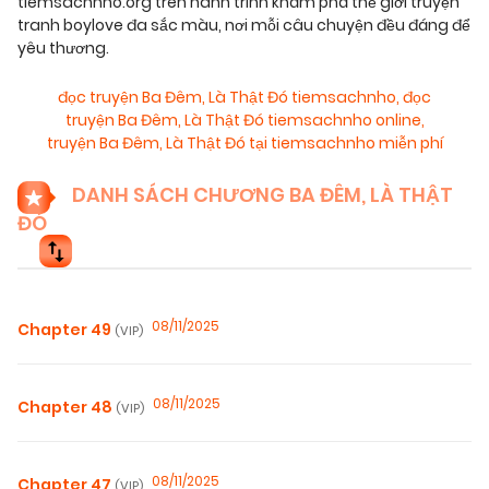
tiemsachnho.org trên hành trình khám phá thế giới truyện
tranh boylove đa sắc màu, nơi mỗi câu chuyện đều đáng để
yêu thương.
đọc truyện Ba Đêm, Là Thật Đó tiemsachnho
,
đọc
truyện Ba Đêm, Là Thật Đó tiemsachnho online
,
truyện Ba Đêm, Là Thật Đó tại tiemsachnho miễn phí
DANH SÁCH CHƯƠNG BA ĐÊM, LÀ THẬT
ĐÓ
08/11/2025
Chapter 49
(VIP)
08/11/2025
Chapter 48
(VIP)
08/11/2025
Chapter 47
(VIP)