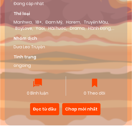
Đang cập nhật
Thể loại
Manhwa
,
18+
,
Đam Mỹ
,
Harem
,
Truyện Màu
,
BoyLove
,
Yaoi
,
Hài hước
,
Drama
,
Hành Động
,
Hentai
,
Lãng Mạn
,
Tình Cảm
,
ABO
Nhóm dịch
Dưa Leo Truyện
Tình trạng
ongoing
0 Bình luận
0 Theo dõi
Đọc từ đầu
Chap mới nhất