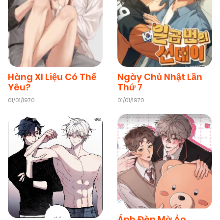
Hàng Xl Liệu Có Thể
Ngày Chủ Nhật Lần
Yêu?
Thứ 7
01/01/1970
01/01/1970
Ánh Đèn Mờ Ảo​