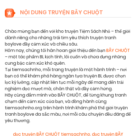
NỘI DUNG TRUYỆN BẪY CHUỘT
Chào mừng bạn đến với kho truyện Tiệm Sách Nhỏ – thế giới
dành riêng cho những trái tim yêu thích truyện tranh
boylove đầy cảm xúc và chiều sâu.
Hôm nay, chúng tôi hân hoan giới thiệu đến bạn
BẪY CHUỘT
– một tác phẩm BL kịch tính, lôi cuốn và chứa đựng những
cung bậc cảm xúc khó quên.
Tại tiemsachnho, mỗi trang truyện là một hành trình – nơi
bạn có thể khám phá hàng ngàn tựa truyện BL được chọn
lọc kỹ lưỡng, cập nhật liên tục mỗi ngày để mang đến trải
nghiệm đọc mượt mà, chân thật và đầy cảm hứng.
Hãy cùng đắm mình vào BẪY CHUỘT, để từng khung tranh
chạm đến cảm xúc của bạn, và đồng hành cùng
tiemsachnho.org trên hành trình khám phá thế giới truyện
tranh boylove đa sắc màu, nơi mỗi câu chuyện đều đáng để
yêu thương.
đọc truyện BẪY CHUỘT tiemsachnho
,
đọc truyện BẪY