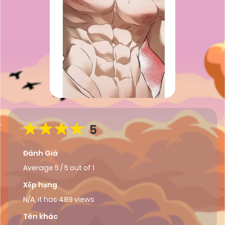
5
Đánh Giá
Average
5
/
5
out of
1
Xếp hạng
N/A, it has 489 views
Tên khác