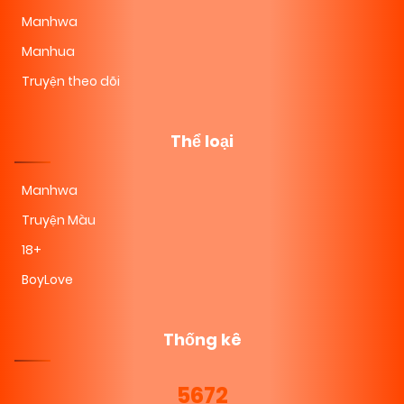
Manhwa
Manhua
Truyện theo dõi
Thể loại
Manhwa
Truyện Màu
18+
BoyLove
Thống kê
5672