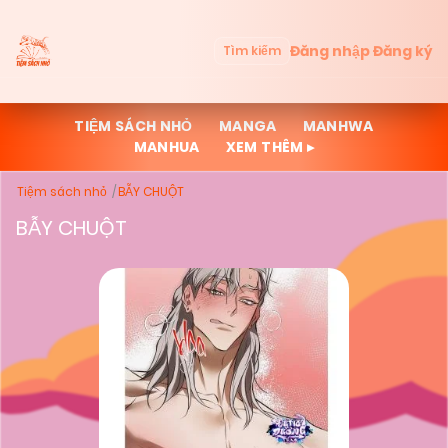
Đăng nhập
Đăng ký
Tìm kiếm
TIỆM SÁCH NHỎ
MANGA
MANHWA
MANHUA
XEM THÊM ▸
Tiệm sách nhỏ
BẪY CHUỘT
BẪY CHUỘT