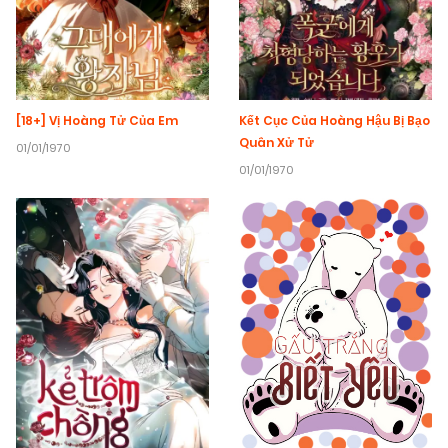
[18+] Vị Hoàng Tử Của Em
Kết Cục Của Hoàng Hậu Bị Bạo
Quân Xử Tử
01/01/1970
01/01/1970