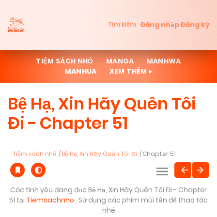
Đăng nhập
Đăng ký
Tìm kiếm
TIỆM SÁCH NHỎ
MANGA
MANHWA
MANHUA
XEM THÊM ▸
Bệ Hạ, Xin Hãy Quên Tôi
Đi - Chapter 51
Tiệm sách nhỏ
Bệ Hạ, Xin Hãy Quên Tôi Đi
Chapter 51
Các tình yêu đang đọc Bệ Hạ, Xin Hãy Quên Tôi Đi - Chapter
51 tại
Tiemsachnho
. Sử dụng các phim mũi tên để thao tác
nhé