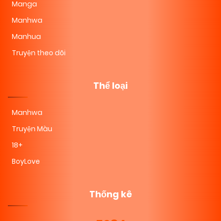
Manga
Manhwa
Manhua
Truyện theo dõi
Thể loại
Manhwa
Truyện Màu
18+
BoyLove
Thống kê