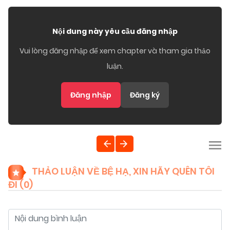
Nội dung này yêu cầu đăng nhập
Vui lòng đăng nhập để xem chapter và tham gia thảo
luận.
Đăng nhập
Đăng ký
THẢO LUẬN VỀ BỆ HẠ, XIN HÃY QUÊN TÔI
ĐI (
0
)