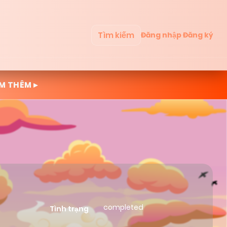
Tìm kiếm
Đăng nhập
Đăng ký
M THÊM ▸
completed
Tình trạng