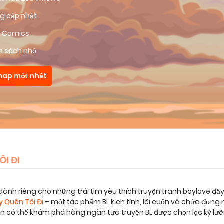
g cập nhật
ly Comics
m sách nhỏ
hap mới nhất
ÔI ĐI
dành riêng cho những trái tim yêu thích truyện tranh boylove đầ
ãy Quên Tôi Đi
– một tác phẩm BL kịch tính, lôi cuốn và chứa đựn
bạn có thể khám phá hàng ngàn tựa truyện BL được chọn lọc kỹ lư