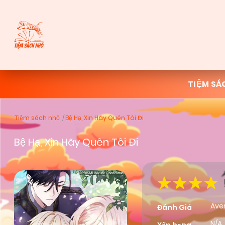
TIỆM SÁ
Tiệm sách nhỏ
Bệ Hạ, Xin Hãy Quên Tôi Đi
Bệ Hạ, Xin Hãy Quên Tôi Đi
Ave
Đánh Giá
N/A,