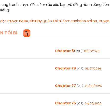
ng khung tranh chạm đến cảm xúc của bạn, và đồng hành cùng tiem
hương.
,
đọc truyện Bệ Hạ, Xin Hãy Quên Tôi Đi tiemsachnho online
,
truyện 
N TÔI ĐI
Chapter 81
12/07/2026
(VIP)
Chapter 79
05/07/2026
(VIP)
Chapter 77
26/06/2026
(VIP)
Chapter 75
24/06/2026
(VIP)