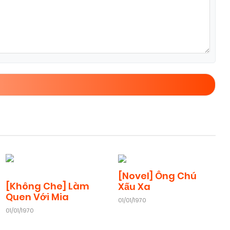
[Novel] Ông Chú
[Không Che] Làm
Xấu Xa
Quen Với Mia
01/01/1970
01/01/1970