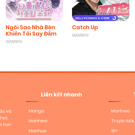
28/05/2026
(VIP)
Chapter 46
27/05/2026
(VIP)
Ngôi Sao Nhà Bên
Catch Up
Khiến Tôi Say Đắm
01/01/1970
01/01/1970
Chapter 44
24/05/2026
(VIP)
Chapter 42
23/05/2026
(VIP)
Chapter 40
22/05/2026
(VIP)
Liên kết nhanh
Chapter 38
20/05/2026
(VIP)
Manga
Manhwa
sắc và
hot,
Manhwa
Truyện Mà
 trọn
Chapter 36
19/05/2026
(VIP)
Manhua
18+