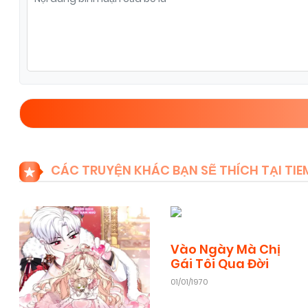
Chapter 62
18/06/2026
(VIP)
Chapter 60
07/06/2026
(VIP)
Chapter 58
06/06/2026
(VIP)
Chapter 56
05/06/2026
(VIP)
CÁC TRUYỆN KHÁC BẠN SẼ THÍCH TẠI T
Chapter 54
04/06/2026
(VIP)
Vào Ngày Mà Chị
Chapter 52
03/06/2026
(VIP)
Gái Tôi Qua Đời
01/01/1970
Chapter 50