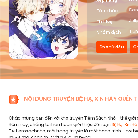
Xếp hạng
Đan
Tên khác
Jel
Thể loại
Tiệ
Nhóm dịch
Đọc từ đầu
C
NỘI DUNG TRUYỆN BỆ HẠ, XIN HÃY QUÊN T
Chào mừng bạn đến với kho truyện Tiệm Sách Nhỏ – thế giới 
Hôm nay, chúng tôi hân hoan giới thiệu đến bạn
Bệ Hạ, Xin H
Tại tiemsachnho, mỗi trang truyện là một hành trình – nơi 
mượt mà, chân thật và đầy cảm hứng.