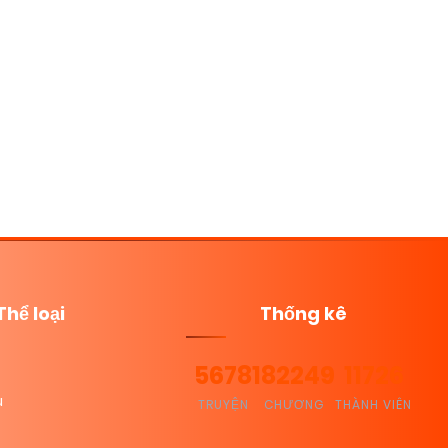
Thể loại
Thống kê
5678
182249
11726
u
TRUYỆN
CHƯƠNG
THÀNH VIÊN