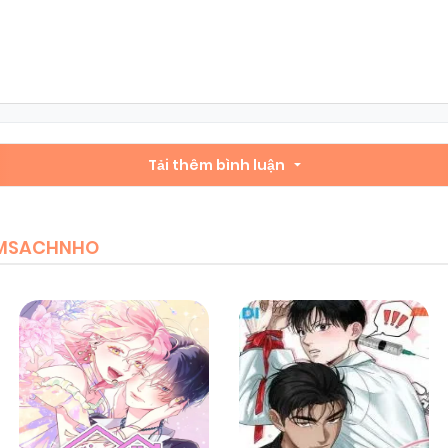
Chapter 61
18/06/2026
(VIP)
Chapter 59
07/06/2026
(VIP)
Chapter 57
Tải thêm bình luận
06/06/2026
(VIP)
Chapter 55
05/06/2026
(VIP)
IEMSACHNHO
Chapter 53
04/06/2026
(VIP)
Chapter 51
03/06/2026
(VIP)
Chapter 48