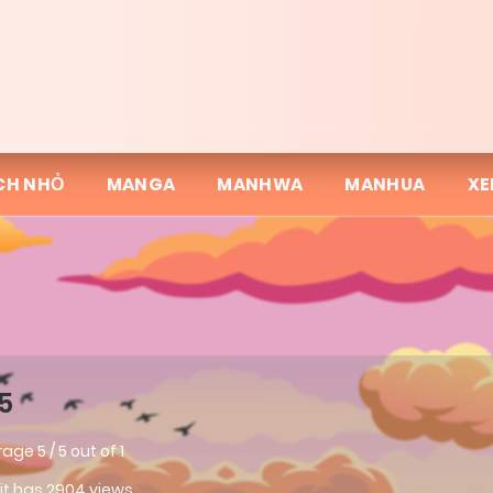
CH NHỎ
MANGA
MANHWA
MANHUA
XE
5
rage
5
/
5
out of
1
 it has 2904 views