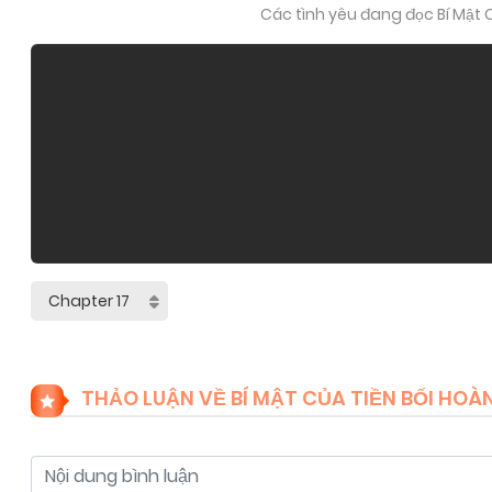
Các tình yêu đang đọc Bí Mật C
THẢO LUẬN VỀ BÍ MẬT CỦA TIỀN BỐI HOÀN