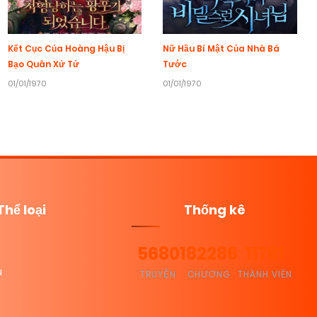
Kết Cục Của Hoàng Hậu Bị
Nữ Hầu Bí Mật Của Nhà Bá
Bạo Quân Xử Tử
Tước
01/01/1970
01/01/1970
Thể loại
Thống kê
5680
182286
11781
u
TRUYỆN
CHƯƠNG
THÀNH VIÊN