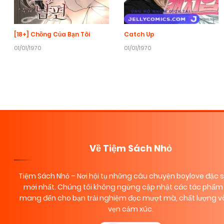
[18+] Chồng Của Bạn Tôi
Catch Up
01/01/1970
01/01/1970
Về Tiệm Sách Nhỏ
Tiệm Sách Nhỏ
– Nơi hội tụ những câu chuyện boylove đặc 
mới nhất. Chúng tôi không ngừng cập nhật các tác phẩm 
mang đến cho bạn trải nghiệm đọc mượt mà, chất lượng và
vẹn cảm xúc.