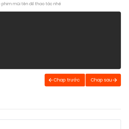
c phim mũi tên để thao tác nhé
Chap trước
Chap sau