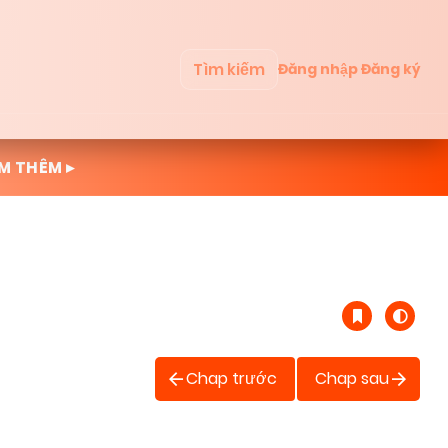
Tìm kiếm
Đăng nhập
Đăng ký
M THÊM ▸
Chap trước
Chap sau