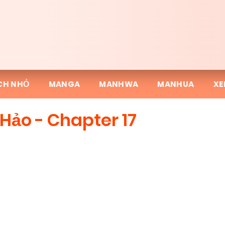
CH NHỎ
MANGA
MANHWA
MANHUA
XE
 Hảo - Chapter 17