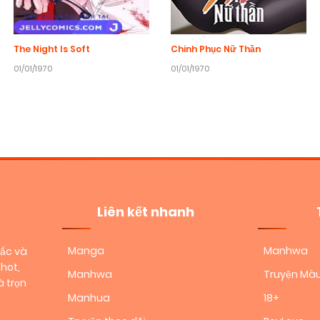
The Night Is Soft
Chinh Phục Nữ Thần
01/01/1970
01/01/1970
Liên kết nhanh
Manga
Manhwa
sắc và
hot,
Manhwa
Truyện Mà
 trọn
Manhua
18+