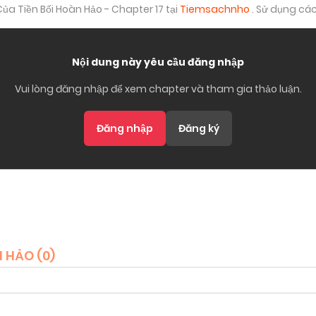
ủa Tiền Bối Hoàn Hảo - Chapter 17 tại
Tiemsachnho
. Sử dụng cá
Nội dung này yêu cầu đăng nhập
Vui lòng đăng nhập để xem chapter và tham gia thảo luận.
Đăng nhập
Đăng ký
 HẢO (
0
)