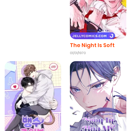
02/05/2026
Chapter 4
(VIP)
02/05/2026
Chapter 3
(VIP)
The Night Is Soft
01/01/1970
02/05/2026
Chapter 2
(VIP)
25/04/2026
Chapter 1
(VIP)