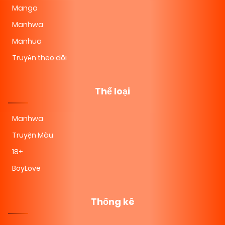
Manga
Manhwa
Manhua
Truyện theo dõi
Thể loại
Manhwa
Truyện Màu
18+
BoyLove
Thống kê