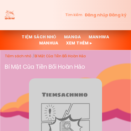
Đăng nhập
Đăng ký
Tìm kiếm
TIỆM SÁCH NHỎ
MANGA
MANHWA
MANHUA
XEM THÊM ▸
Tiệm sách nhỏ
Bí Mật Của Tiền Bối Hoàn Hảo
Bí Mật Của Tiền Bối Hoàn Hảo