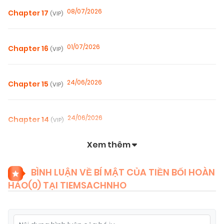
08/07/2026
Chapter 17
(VIP)
01/07/2026
Chapter 16
(VIP)
24/06/2026
Chapter 15
(VIP)
24/06/2026
Chapter 14
(VIP)
Xem thêm
24/06/2026
Chapter 13
(VIP)
BÌNH LUẬN VỀ BÍ MẬT CỦA TIỀN BỐI HOÀN
HẢO(
0
) TẠI TIEMSACHNHO
04/06/2026
Chapter 12
(VIP)