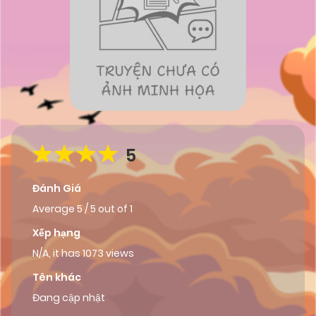
5
Đánh Giá
Average
5
/
5
out of
1
Xếp hạng
N/A, it has 1073 views
Tên khác
Đang cập nhật