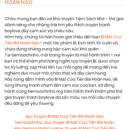
HOÀN HẢO
Chào mừng bạn đến với kho truyện Tiệm Sách Nhỏ – thế giới
dành riêng cho những trái tim yêu thích truyện tranh
boylove đầy cảm xúc và chiều sâu.
Hôm nay, chúng tôi hân hoan giới thiệu đến bạn
Bí Mật Của
Tiền Bối Hoàn Hảo
– một tác phẩm BL kịch tính, lôi cuốn và
chứa đựng những cung bậc cảm xúc khó quên.
Tại tiemsachnho, mỗi trang truyện là một hành trình – nơi
bạn có thể khám phá hàng ngàn tựa truyện BL được chọn
lọc kỹ lưỡng, cập nhật liên tục mỗi ngày để mang đến trải
nghiệm đọc mượt mà, chân thật và đầy cảm hứng.
Hãy cùng đắm mình vào Bí Mật Của Tiền Bối Hoàn Hảo, để
từng khung tranh chạm đến cảm xúc của bạn, và đồng
hành cùng tiemsachnho.org trên hành trình khám phá thế
giới truyện tranh boylove đa sắc màu, nơi mỗi câu chuyện
đều đáng để yêu thương.
đọc truyện Bí Mật Của Tiền Bối Hoàn Hảo
tiemsachnho
,
đọc truyện Bí Mật Của Tiền Bối Hoàn
Hảo tiemsachnho online
,
truyện Bí Mật Của Tiền Bối