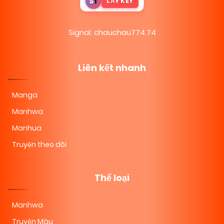
S
T
LẤY KEY
09/11/2025
Chapter 30
(VIP)
Signal: chauchau774.74
09/11/2025
Chapter 29
(VIP)
Liên kết nhanh
09/11/2025
Chapter 28
(VIP)
Manga
Manhwa
09/11/2025
Chapter 27
(VIP)
Manhua
Truyện theo dõi
09/11/2025
Chapter 26
(VIP)
Thể loại
09/11/2025
Chapter 25
(VIP)
Manhwa
Truyện Màu