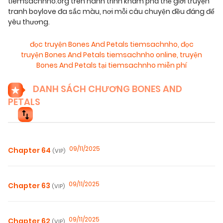
tiemsachnho.org trên hành trình khám phá thế giới truyện
tranh boylove đa sắc màu, nơi mỗi câu chuyện đều đáng để
yêu thương.
đọc truyện Bones And Petals tiemsachnho
,
đọc
truyện Bones And Petals tiemsachnho online
,
truyện
Bones And Petals tại tiemsachnho miễn phí
DANH SÁCH CHƯƠNG BONES AND
PETALS
09/11/2025
Chapter 64
(VIP)
09/11/2025
Chapter 63
(VIP)
09/11/2025
Chapter 62
(VIP)