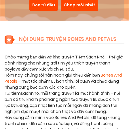
Đọc từ đầu
Chap mới nhất
NỘI DUNG TRUYỆN BONES AND PETALS
Chào mừng bạn đến với kho truyện Tiệm Sách Nhỏ – thế giới
dành riêng cho những trái tim yêu thích truyện tranh
boylove đầy cảm xúc và chiều sâu.
Hôm nay, chúng tôi hân hoan giới thiệu đến bạn
Bones And
Petals
– một tác phẩm BL kịch tính, lôi cuốn và chứa đựng
những cung bậc cảm xúc khó quên.
Tại tiemsachnho, mỗi trang truyện là một hành trình – nơi
bạn có thể khám phá hàng ngàn tựa truyện BL được chọn
lọc kỹ lưỡng, cập nhật liên tục mỗi ngày để mang đến trải
nghiệm đọc mượt mà, chân thật và đầy cảm hứng.
Hãy cùng đắm mình vào Bones And Petals, để từng khung
tranh chạm đến cảm xúc của bạn, và đồng hành cùng