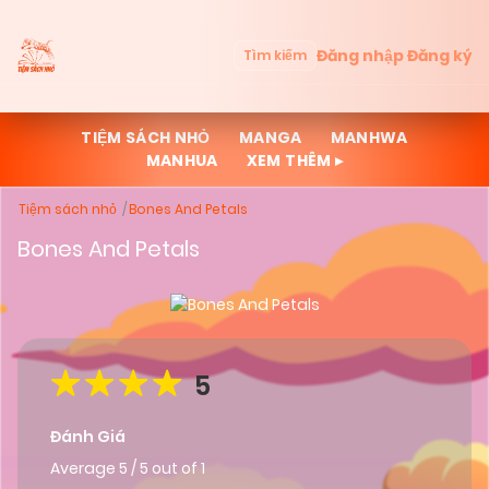
Đăng nhập
Đăng ký
Tìm kiếm
TIỆM SÁCH NHỎ
MANGA
MANHWA
MANHUA
XEM THÊM ▸
Tiệm sách nhỏ
Bones And Petals
Bones And Petals
5
Đánh Giá
Average
5
/
5
out of
1