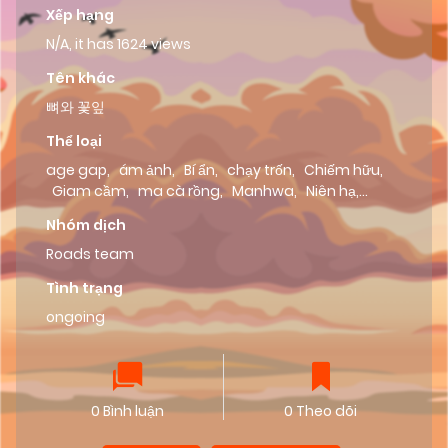
Xếp hạng
N/A, it has 1624 views
Tên khác
뼈와 꽃잎
Thể loại
age gap
,
ám ảnh
,
Bí ẩn
,
chạy trốn
,
Chiếm hữu
,
Giam cầm
,
ma cà rồng
,
Manhwa
,
Niên hạ
,
phương tây
,
top tâm cơ
,
age gap
,
ám ảnh
,
Bí
Nhóm dịch
ẩn
,
chạy trốn
,
Chiếm hữu
,
Giam cầm
,
ma cà
rồng
Roads team
,
Manhwa
,
Niên hạ
,
phương tây
,
top tâm cơ
Tình trạng
ongoing
0 Bình luận
0 Theo dõi