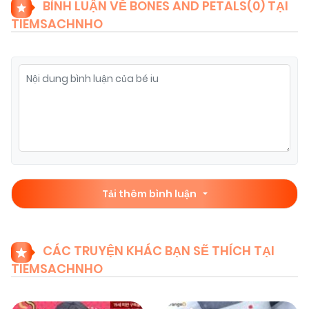
BÌNH LUẬN VỀ BONES AND PETALS(
0
) TẠI
TIEMSACHNHO
09/11/2025
Chapter 55
(VIP)
09/11/2025
Chapter 54
(VIP)
09/11/2025
Chapter 53
(VIP)
09/11/2025
Chapter 52
(VIP)
Tải thêm bình luận
09/11/2025
Chapter 51
(VIP)
CÁC TRUYỆN KHÁC BẠN SẼ THÍCH TẠI
TIEMSACHNHO
09/11/2025
Chapter 50
(VIP)