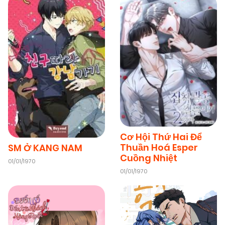
09/11/2025
Chapter 49
(VIP)
09/11/2025
Chapter 48
(VIP)
09/11/2025
Chapter 47
(VIP)
09/11/2025
Chapter 46
(VIP)
Cơ Hội Thứ Hai Để
Thuần Hoá Esper
SM Ở KANG NAM
09/11/2025
Chapter 45
(VIP)
Cuồng Nhiệt
01/01/1970
01/01/1970
09/11/2025
Chapter 44
(VIP)
09/11/2025