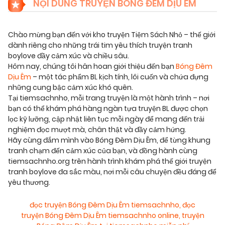
NỘI DUNG TRUYỆN BÓNG ĐÊM DỊU ÊM
Chào mừng bạn đến với kho truyện Tiệm Sách Nhỏ – thế giới
dành riêng cho những trái tim yêu thích truyện tranh
boylove đầy cảm xúc và chiều sâu.
Hôm nay, chúng tôi hân hoan giới thiệu đến bạn
Bóng Đêm
Dịu Êm
– một tác phẩm BL kịch tính, lôi cuốn và chứa đựng
những cung bậc cảm xúc khó quên.
Tại tiemsachnho, mỗi trang truyện là một hành trình – nơi
bạn có thể khám phá hàng ngàn tựa truyện BL được chọn
lọc kỹ lưỡng, cập nhật liên tục mỗi ngày để mang đến trải
nghiệm đọc mượt mà, chân thật và đầy cảm hứng.
Hãy cùng đắm mình vào Bóng Đêm Dịu Êm, để từng khung
tranh chạm đến cảm xúc của bạn, và đồng hành cùng
tiemsachnho.org trên hành trình khám phá thế giới truyện
tranh boylove đa sắc màu, nơi mỗi câu chuyện đều đáng để
yêu thương.
đọc truyện Bóng Đêm Dịu Êm tiemsachnho
,
đọc
truyện Bóng Đêm Dịu Êm tiemsachnho online
,
truyện