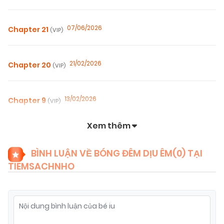
07/06/2026
Chapter 21
(VIP)
21/02/2026
Chapter 20
(VIP)
13/02/2026
Chapter 9
(VIP)
Xem thêm
06/02/2026
Chapter 8
(VIP)
BÌNH LUẬN VỀ BÓNG ĐÊM DỊU ÊM(
0
) TẠI
TIEMSACHNHO
31/01/2026
Chapter 7
(VIP)
23/01/2026
Chapter 6
(VIP)