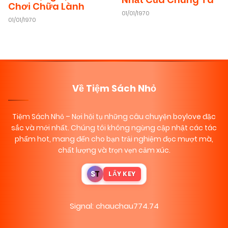
Chơi Chữa Lành
01/01/1970
01/01/1970
Về Tiệm Sách Nhỏ
Tiệm Sách Nhỏ
– Nơi hội tụ những câu chuyện boylove đặc
sắc và mới nhất. Chúng tôi không ngừng cập nhật các tác
phẩm hot, mang đến cho bạn trải nghiệm đọc mượt mà,
chất lượng và trọn vẹn cảm xúc.
S
T
LẤY KEY
Signal: chauchau774.74