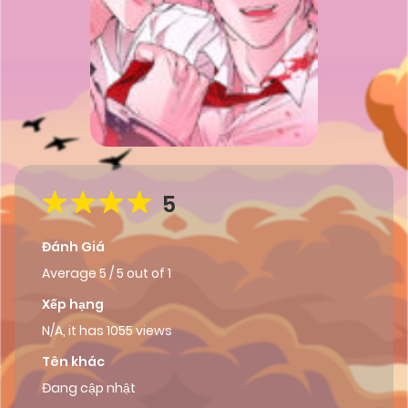
5
Đánh Giá
Average
5
/
5
out of
1
Xếp hạng
N/A, it has 1055 views
Tên khác
Đang cập nhật