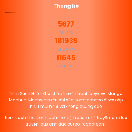
Thống kê
5677
TRUYỆN
181939
CHƯƠNG
11645
THÀNH VIÊN
Tiệm Sách Nhỏ - Kho chứa truyện tranh boylove, Manga,
Manhua, Manhwa miễn phí của tiemsachnho được cập
nhật mới nhất và không quảng cáo
tiem sach nho
,
tiemsachnho
,
tiệm sách nhỏ truyện
,
dưa leo
truyện
,
quả anh đào cuteo
,
roadsteam
,