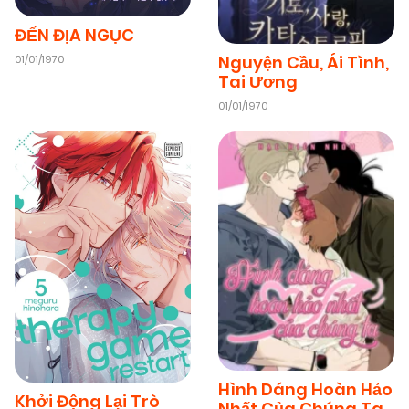
ĐẾN ĐỊA NGỤC
Nguyện Cầu, Ái Tình,
01/01/1970
Tai Ương
01/01/1970
Hình Dáng Hoàn Hảo
Khởi Động Lại Trò
Nhất Của Chúng Ta