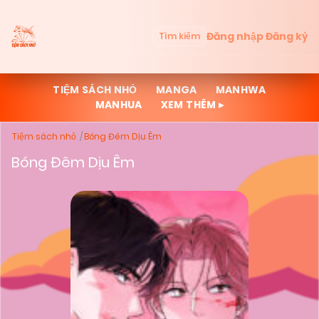
Đăng nhập
Đăng ký
Tìm kiếm
TIỆM SÁCH NHỎ
MANGA
MANHWA
MANHUA
XEM THÊM ▸
Tiệm sách nhỏ
Bóng Đêm Dịu Êm
Bóng Đêm Dịu Êm