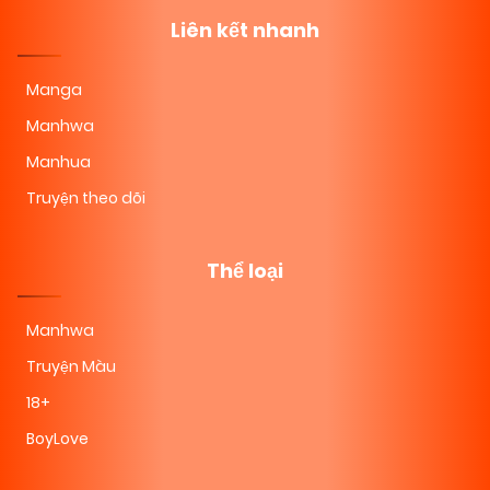
Liên kết nhanh
Manga
Manhwa
Manhua
Truyện theo dõi
Thể loại
Manhwa
Truyện Màu
18+
BoyLove