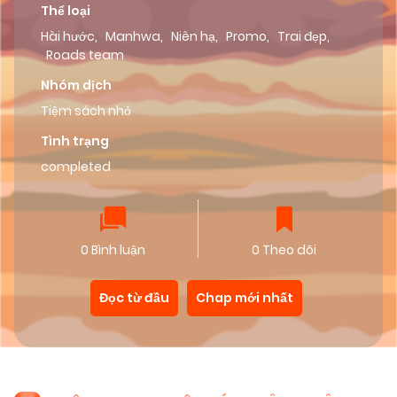
Thể loại
Hài hước
,
Manhwa
,
Niên hạ
,
Promo
,
Trai đẹp
,
Roads team
Nhóm dịch
Tiệm sách nhỏ
Tình trạng
completed
0 Bình luận
0 Theo dõi
Đọc từ đầu
Chap mới nhất