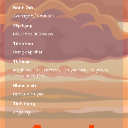
Đánh Giá
Average
5
/
5
out of
1
Xếp hạng
N/A, it has 809 views
Tên khác
Đang cập nhật
Thể loại
Manhwa
,
18+
,
Đam Mỹ
,
Truyện Màu
,
BoyLove
,
Yaoi
,
Kịch Tính
Nhóm dịch
Dưa Leo Truyện
Tình trạng
ongoing