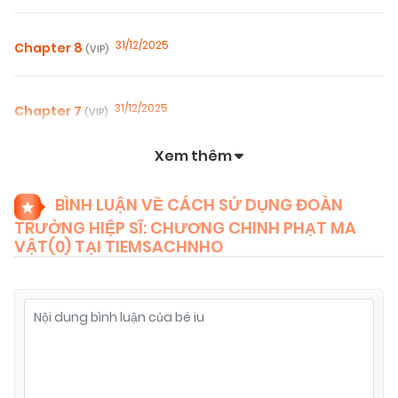
31/12/2025
Chapter 8
(VIP)
31/12/2025
Chapter 7
(VIP)
Xem thêm
31/12/2025
Chapter 6
(VIP)
BÌNH LUẬN VỀ CÁCH SỬ DỤNG ĐOÀN
TRƯỞNG HIỆP SĨ: CHƯƠNG CHINH PHẠT MA
31/12/2025
Chapter 5
(VIP)
VẬT(
0
) TẠI TIEMSACHNHO
31/12/2025
Chapter 4
(VIP)
11/11/2025
Chapter 3
(VIP)