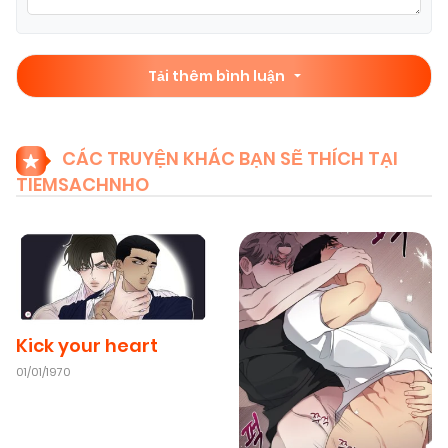
09/11/2025
Chapter 2
(VIP)
Tải thêm bình luận
09/11/2025
Chapter 1
(VIP)
CÁC TRUYỆN KHÁC BẠN SẼ THÍCH TẠI
TIEMSACHNHO
Kick your heart
01/01/1970