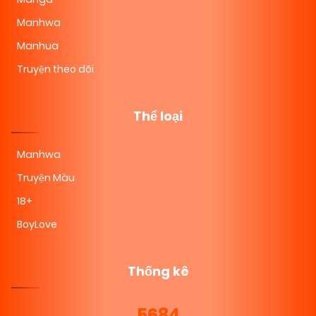
Manhwa
Manhua
Truyện theo dõi
Thể loại
Manhwa
Truyện Màu
18+
BoyLove
Thống kê
5684