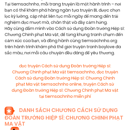
Tại tiemsachnho, mỗi trang truyện là một hành trình – nơi
bạn có thể khám phá hàng ngàn tựa truyện BL được chọn
lọc kỹ lưỡng, cập nhật liên tục mỗi ngày để mang đến trải
nghiệm đọc mượt mà, chân thật và đầy cảm hứng.
Hãy cùng đắm mình vào Cách sử dụng Đoàn trưởng Hiệp sĩ:
Chương Chinh phạt Ma vật, để từng khung tranh chạm đến
cảm xúc của bạn, và đồng hành cùng tiemsachnho.org
trên hành trình khám phá thế giới truyện tranh boylove đa
sắc màu, nơi mỗi câu chuyện đều đáng để yêu thương.
đọc truyện Cách sử dụng Đoàn trưởng Hiệp sĩ:
Chương Chinh phạt Ma vật tiemsachnho
,
đọc truyện
Cách sử dụng Đoàn trưởng Hiệp sĩ: Chương Chinh
phạt Ma vật tiemsachnho online
,
truyện Cách sử
dụng Đoàn trưởng Hiệp sĩ: Chương Chinh phạt Ma vật
tại tiemsachnho miễn phí
DANH SÁCH CHƯƠNG CÁCH SỬ DỤNG
ĐOÀN TRƯỞNG HIỆP SĨ: CHƯƠNG CHINH PHẠT
MA VẬT