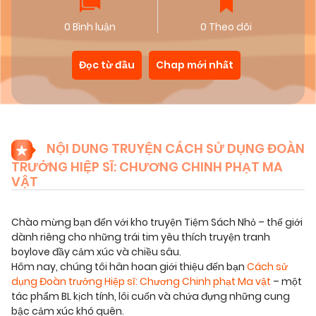
0 Bình luận
0 Theo dõi
Đọc từ đầu
Chap mới nhất
NỘI DUNG TRUYỆN CÁCH SỬ DỤNG ĐOÀN
TRƯỞNG HIỆP SĨ: CHƯƠNG CHINH PHẠT MA
VẬT
Chào mừng bạn đến với kho truyện Tiệm Sách Nhỏ – thế giới
dành riêng cho những trái tim yêu thích truyện tranh
boylove đầy cảm xúc và chiều sâu.
Hôm nay, chúng tôi hân hoan giới thiệu đến bạn
Cách sử
dụng Đoàn trưởng Hiệp sĩ: Chương Chinh phạt Ma vật
– một
tác phẩm BL kịch tính, lôi cuốn và chứa đựng những cung
bậc cảm xúc khó quên.