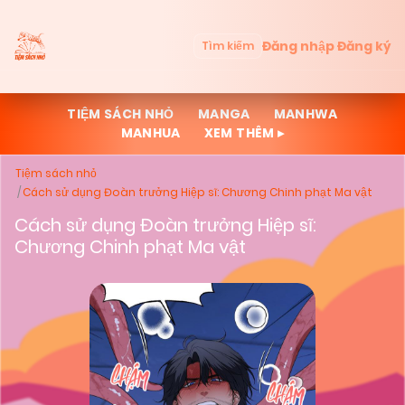
Đăng nhập
Đăng ký
Tìm kiếm
TIỆM SÁCH NHỎ
MANGA
MANHWA
MANHUA
XEM THÊM ▸
Tiệm sách nhỏ
Cách sử dụng Đoàn trưởng Hiệp sĩ: Chương Chinh phạt Ma vật
Cách sử dụng Đoàn trưởng Hiệp sĩ:
Chương Chinh phạt Ma vật