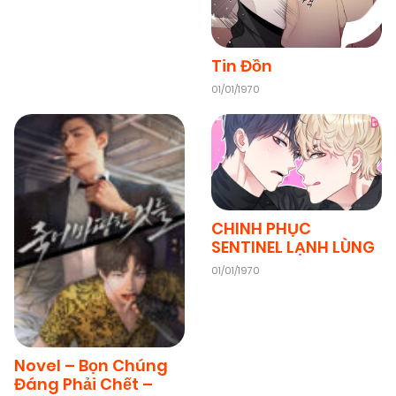
Tin Đồn
01/01/1970
CHINH PHỤC
SENTINEL LẠNH LÙNG
01/01/1970
Novel – Bọn Chúng
Đáng Phải Chết –