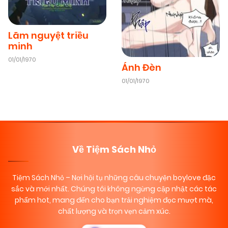
12/02/2026
Chapter 14
(VIP)
Lãm nguyệt triều
minh
01/01/1970
12/02/2026
Chapter 13
(VIP)
Ánh Đèn
01/01/1970
12/02/2026
Chapter 12
(VIP)
12/02/2026
Chapter 11
(VIP)
Về Tiệm Sách Nhỏ
12/02/2026
Chapter 10
(VIP)
Tiệm Sách Nhỏ
– Nơi hội tụ những câu chuyện boylove đặc
sắc và mới nhất. Chúng tôi không ngừng cập nhật các tác
phẩm hot, mang đến cho bạn trải nghiệm đọc mượt mà,
12/02/2026
Chapter 9
(VIP)
chất lượng và trọn vẹn cảm xúc.