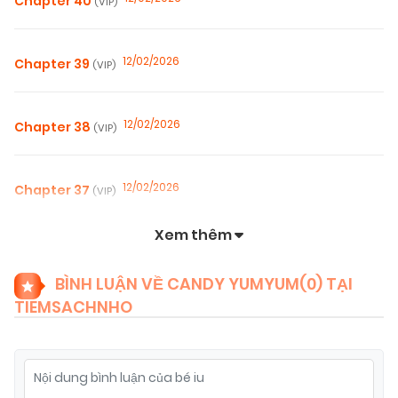
Chapter 40
(VIP)
12/02/2026
Chapter 39
(VIP)
12/02/2026
Chapter 38
(VIP)
12/02/2026
Chapter 37
(VIP)
Xem thêm
12/02/2026
Chapter 36
(VIP)
BÌNH LUẬN VỀ CANDY YUMYUM(
0
) TẠI
TIEMSACHNHO
12/02/2026
Chapter 35
(VIP)
12/02/2026
Chapter 34
(VIP)