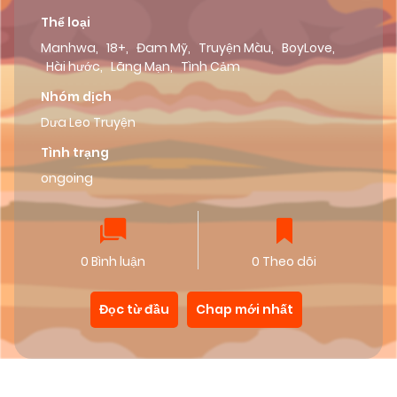
Thể loại
Manhwa
,
18+
,
Đam Mỹ
,
Truyện Màu
,
BoyLove
,
Hài hước
,
Lãng Mạn
,
Tình Cảm
Nhóm dịch
Dưa Leo Truyện
Tình trạng
ongoing
0 Bình luận
0 Theo dõi
Đọc từ đầu
Chap mới nhất