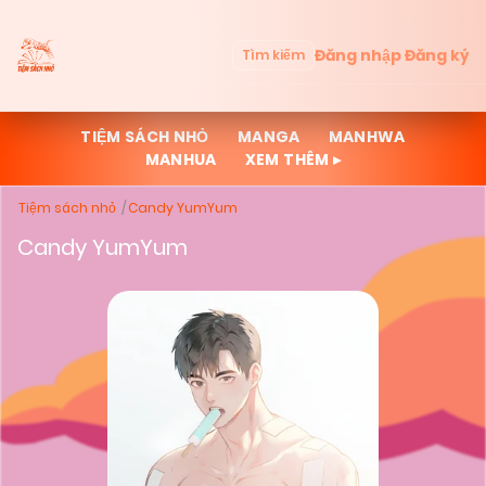
Đăng nhập
Đăng ký
Tìm kiếm
TIỆM SÁCH NHỎ
MANGA
MANHWA
MANHUA
XEM THÊM ▸
Tiệm sách nhỏ
Candy YumYum
Candy YumYum