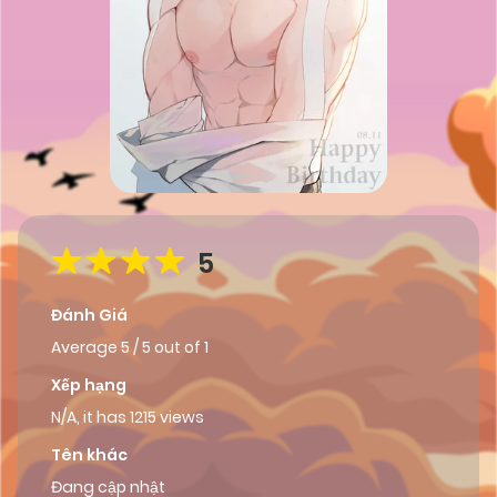
5
Đánh Giá
Average
5
/
5
out of
1
Xếp hạng
N/A, it has 1215 views
Tên khác
Đang cập nhật