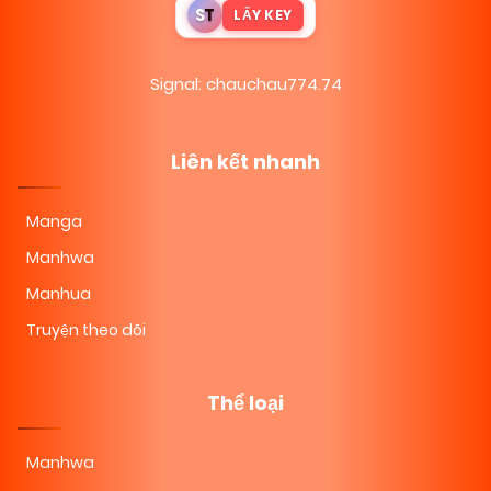
S
T
LẤY KEY
11/11/2025
Chapter 8
(VIP)
Signal: chauchau774.74
08/11/2025
Chapter 7
(VIP)
Liên kết nhanh
08/11/2025
Chapter 6
(VIP)
Manga
Manhwa
08/11/2025
Chapter 5
(VIP)
Manhua
Truyện theo dõi
08/11/2025
Chapter 4
(VIP)
Thể loại
08/11/2025
Chapter 3
(VIP)
Manhwa