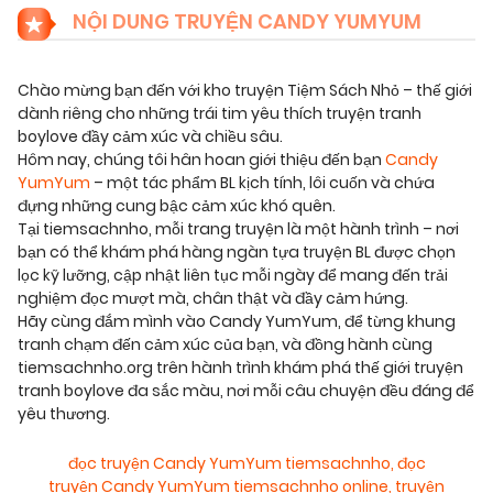
NỘI DUNG TRUYỆN CANDY YUMYUM
Chào mừng bạn đến với kho truyện Tiệm Sách Nhỏ – thế giới
dành riêng cho những trái tim yêu thích truyện tranh
boylove đầy cảm xúc và chiều sâu.
Hôm nay, chúng tôi hân hoan giới thiệu đến bạn
Candy
YumYum
– một tác phẩm BL kịch tính, lôi cuốn và chứa
đựng những cung bậc cảm xúc khó quên.
Tại tiemsachnho, mỗi trang truyện là một hành trình – nơi
bạn có thể khám phá hàng ngàn tựa truyện BL được chọn
lọc kỹ lưỡng, cập nhật liên tục mỗi ngày để mang đến trải
nghiệm đọc mượt mà, chân thật và đầy cảm hứng.
Hãy cùng đắm mình vào Candy YumYum, để từng khung
tranh chạm đến cảm xúc của bạn, và đồng hành cùng
tiemsachnho.org trên hành trình khám phá thế giới truyện
tranh boylove đa sắc màu, nơi mỗi câu chuyện đều đáng để
yêu thương.
đọc truyện Candy YumYum tiemsachnho
,
đọc
truyện Candy YumYum tiemsachnho online
,
truyện