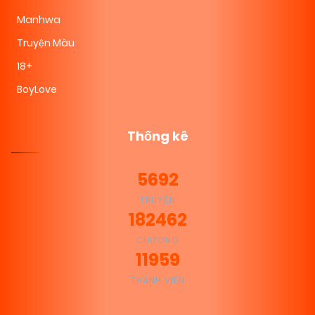
Manhwa
Truyện Màu
18+
BoyLove
Thống kê
5692
TRUYỆN
182462
CHƯƠNG
11959
THÀNH VIÊN