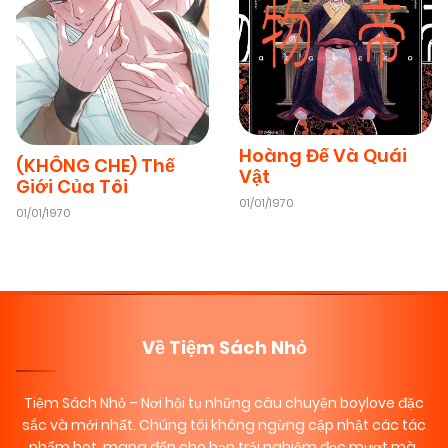
Hoàng Đế Và Quái
(KHÔNG CHE) Thế
Vật
Giới Của Tôi
01/01/1970
01/01/1970
Về Tiệm Sách Nhỏ
Tiệm Sách Nhỏ
– Nơi hội tụ những câu chuyện boylove đặc
sắc và mới nhất. Chúng tôi không ngừng cập nhật các tác
phẩm hot, mang đến cho bạn trải nghiệm đọc mượt mà,