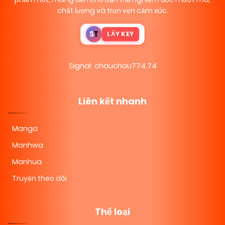
chất lượng và trọn vẹn cảm xúc.
S
T
LẤY KEY
Signal: chauchau774.74
Liên kết nhanh
Manga
Manhwa
Manhua
Truyện theo dõi
Thể loại