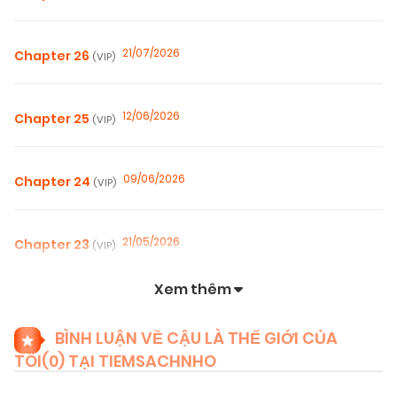
21/07/2026
Chapter 26
(VIP)
12/06/2026
Chapter 25
(VIP)
09/06/2026
Chapter 24
(VIP)
21/05/2026
Chapter 23
(VIP)
Xem thêm
21/05/2026
Chapter 22
(VIP)
BÌNH LUẬN VỀ CẬU LÀ THẾ GIỚI CỦA
TÔI(
0
) TẠI TIEMSACHNHO
21/05/2026
Chapter 21
(VIP)