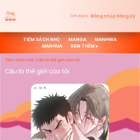
Đăng nhập
Đăng ký
Tìm kiếm
TIỆM SÁCH NHỎ
MANGA
MANHWA
MANHUA
XEM THÊM ▸
Tiệm sách nhỏ
Cậu là thế giới của tôi
Cậu là thế giới của tôi