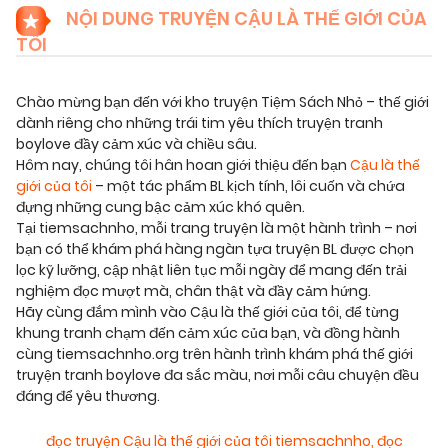
NỘI DUNG TRUYỆN CẬU LÀ THẾ GIỚI CỦA
TÔI
Chào mừng bạn đến với kho truyện Tiệm Sách Nhỏ – thế giới
dành riêng cho những trái tim yêu thích truyện tranh
boylove đầy cảm xúc và chiều sâu.
Hôm nay, chúng tôi hân hoan giới thiệu đến bạn
Cậu là thế
giới của tôi
– một tác phẩm BL kịch tính, lôi cuốn và chứa
đựng những cung bậc cảm xúc khó quên.
Tại tiemsachnho, mỗi trang truyện là một hành trình – nơi
bạn có thể khám phá hàng ngàn tựa truyện BL được chọn
lọc kỹ lưỡng, cập nhật liên tục mỗi ngày để mang đến trải
nghiệm đọc mượt mà, chân thật và đầy cảm hứng.
Hãy cùng đắm mình vào Cậu là thế giới của tôi, để từng
khung tranh chạm đến cảm xúc của bạn, và đồng hành
cùng tiemsachnho.org trên hành trình khám phá thế giới
truyện tranh boylove đa sắc màu, nơi mỗi câu chuyện đều
đáng để yêu thương.
đọc truyện Cậu là thế giới của tôi tiemsachnho
,
đọc