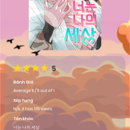
5
Đánh Giá
Average
5
/
5
out of
1
Xếp hạng
N/A, it has 1115 views
Tên khác
너는 나의 세상