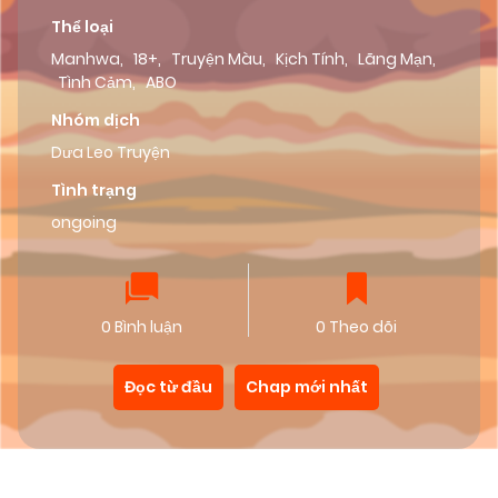
Thể loại
Manhwa
,
18+
,
Truyện Màu
,
Kịch Tính
,
Lãng Mạn
,
Tình Cảm
,
ABO
Nhóm dịch
Dưa Leo Truyện
Tình trạng
ongoing
0 Bình luận
0 Theo dõi
Đọc từ đầu
Chap mới nhất