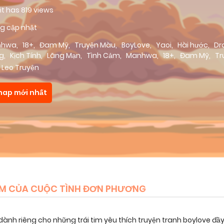
 it has 819 views
g cập nhật
nhwa
,
18+
,
Đam Mỹ
,
Truyện Màu
,
BoyLove
,
Yaoi
,
Hài hước
,
Dr
g
,
Kịch Tính
,
Lãng Mạn
,
Tình Cảm
,
Manhwa
,
18+
,
Đam Mỹ
,
Tr
yLove
,
Yaoi
,
Hài hước
,
Drama
,
Hành Động
,
Kịch Tính
,
Lãng Mạ
 Leo Truyện
hap mới nhất
ÂM CỦA CUỘC TÌNH ĐƠN PHƯƠNG
dành riêng cho những trái tim yêu thích truyện tranh boylove đầ