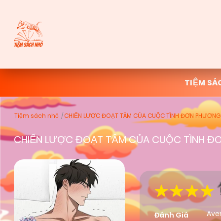
TIỆM SÁ
Tiệm sách nhỏ
CHIẾN LƯỢC ĐOẠT TÂM CỦA CUỘC TÌNH ĐƠN PHƯƠNG
CHIẾN LƯỢC ĐOẠT TÂM CỦA CUỘC TÌNH 
Ave
Đánh Giá