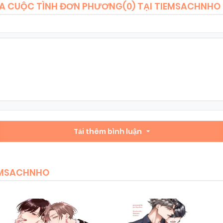
ỦA CUỘC TÌNH ĐƠN PHƯƠNG(
0
) TẠI TIEMSACHNHO
Chapter 2
09/11/2025
(VIP)
Tải thêm bình luận
IEMSACHNHO