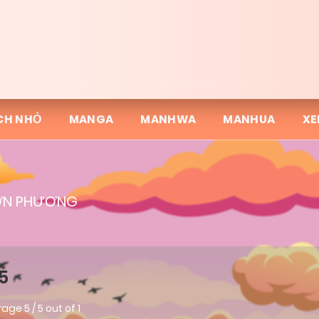
CH NHỎ
MANGA
MANHWA
MANHUA
XE
ĐƠN PHƯƠNG
5
rage
5
/
5
out of
1