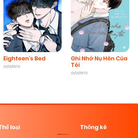
Eighteen's Bed
Ghi Nhớ Nụ Hôn Của
Tôi
01/01/1970
01/01/1970
Thể loại
Thống kê