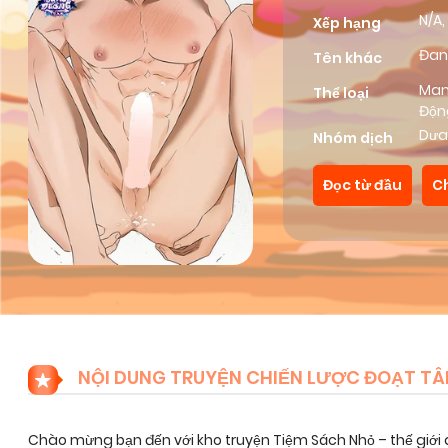
N/A,
Xếp hạng
Đan
Tên khác
Ma
Thể loại
Độn
Bo
Dưa
Nhóm dịch
Đọc từ đầu
C
NỘI DUNG TRUYỆN CHIẾN LƯỢC ĐOẠT T
Chào mừng bạn đến với kho truyện Tiệm Sách Nhỏ – thế giới 