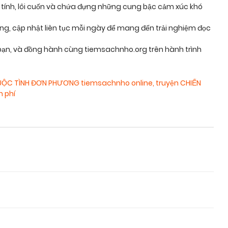
 tính, lôi cuốn và chứa đựng những cung bậc cảm xúc khó
ỡng, cập nhật liên tục mỗi ngày để mang đến trải nghiệm đọc
n, và đồng hành cùng tiemsachnho.org trên hành trình
UỘC TÌNH ĐƠN PHƯƠNG tiemsachnho online
,
truyện CHIẾN
 phí