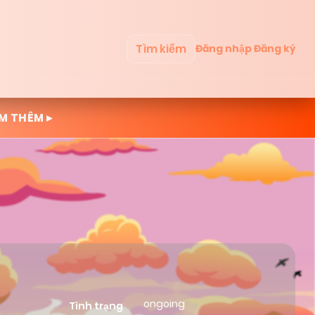
Tìm kiếm
Đăng nhập
Đăng ký
M THÊM ▸
ongoing
Tình trạng