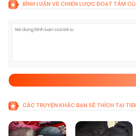
BÌNH LUẬN VỀ CHIẾN LƯỢC ĐOẠT TÂM C
Chapter 3
09/11/2025
(VIP)
Chapter 1
09/11/2025
(VIP)
CÁC TRUYỆN KHÁC BẠN SẼ THÍCH TẠI T