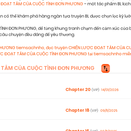
 ĐOẠT TÂM CỦA CUỘC TÌNH ĐƠN PHƯƠNG
– một tác phẩm BL kịch
bạn có thể khám phá hàng ngàn tựa truyện BL được chọn lọc kỹ lư
H ĐƠN PHƯƠNG, để từng khung tranh chạm đến cảm xúc của bạ
i câu chuyện đều đáng để yêu thương.
 PHƯƠNG tiemsachnho
,
đọc truyện CHIẾN LƯỢC ĐOẠT TÂM CỦA C
C ĐOẠT TÂM CỦA CUỘC TÌNH ĐƠN PHƯƠNG tại tiemsachnho miễn
 TÂM CỦA CUỘC TÌNH ĐƠN PHƯƠNG
Chapter 20
14/01/2026
(VIP)
Chapter 18
09/11/2025
(VIP)