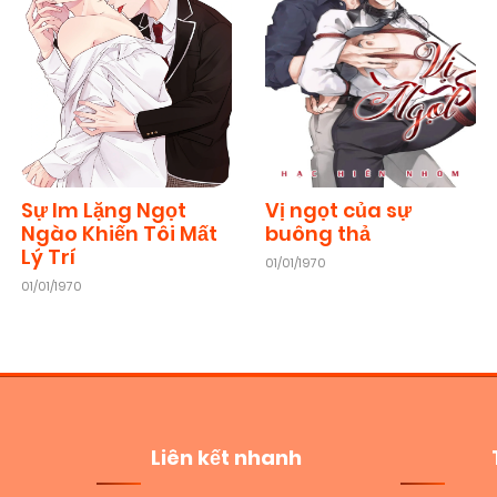
Sự Im Lặng Ngọt
Vị ngọt của sự
Ngào Khiến Tôi Mất
buông thả
Lý Trí
01/01/1970
01/01/1970
Liên kết nhanh