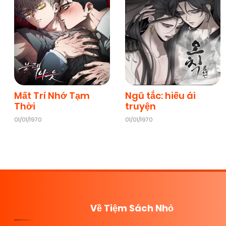
Mất Trí Nhớ Tạm
Ngũ tắc: hiếu ái
Thời
truyện
01/01/1970
01/01/1970
Về Tiệm Sách Nhỏ