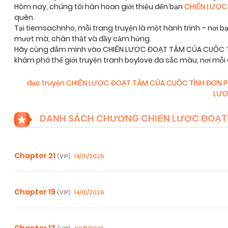
Hôm nay, chúng tôi hân hoan giới thiệu đến bạn
CHIẾN LƯỢC
quên.
Tại tiemsachnho, mỗi trang truyện là một hành trình – nơi 
mượt mà, chân thật và đầy cảm hứng.
Hãy cùng đắm mình vào CHIẾN LƯỢC ĐOẠT TÂM CỦA CUỘC TÌN
khám phá thế giới truyện tranh boylove đa sắc màu, nơi mỗ
đọc truyện CHIẾN LƯỢC ĐOẠT TÂM CỦA CUỘC TÌNH ĐƠN
LƯỢ
DANH SÁCH CHƯƠNG CHIẾN LƯỢC ĐOẠT
Chapter 21
14/01/2026
(VIP)
Chapter 19
14/01/2026
(VIP)