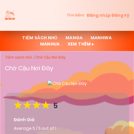
Đăng nhập
Đăng ký
Tìm kiếm
TIỆM SÁCH NHỎ
MANGA
MANHWA
MANHUA
XEM THÊM ▸
Tiệm sách nhỏ
Chờ Cậu Nơi Đây
Chờ Cậu Nơi Đây
5
Đánh Giá
Average
5
/
5
out of
1