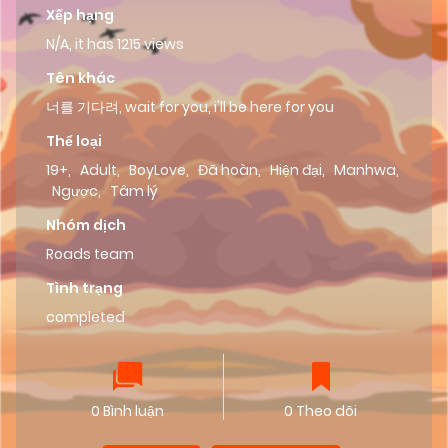
Xếp hạng
N/A, it has 1215 views
Tên khác
너를 기다려, wait for you, i'll be here for you
Thể loại
19+
,
Adult
,
BoyLove
,
Đã hoàn
,
Hiện đại
,
Manhwa
,
Ngược
,
Tâm lý
Nhóm dịch
Roads team
Tình trạng
completed
0 Bình luận
0 Theo dõi