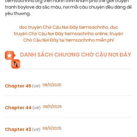
tiemsachnho.org trên hành trình khám phá thế giới truyện
tranh boylove đa sắc màu, nơi mỗi câu chuyện đều đáng để
yêu thương.
đọc truyện Chờ Cậu Nơi Đây tiemsachnho
,
đọc
truyện Chờ Cậu Nơi Đây tiemsachnho online
,
truyện
Chờ Cậu Nơi Đây tại tiemsachnho miễn phí
DANH SÁCH CHƯƠNG CHỜ CẬU NƠI ĐÂY
08/11/2025
Chapter 45
(VIP)
08/11/2025
Chapter 44
(VIP)
08/11/2025
Chapter 43
(VIP)