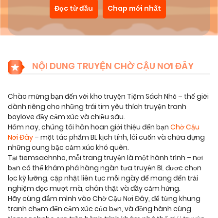
Đọc từ đầu
Chap mới nhất
NỘI DUNG TRUYỆN CHỜ CẬU NƠI ĐÂY
Chào mừng bạn đến với kho truyện Tiệm Sách Nhỏ – thế giới
dành riêng cho những trái tim yêu thích truyện tranh
boylove đầy cảm xúc và chiều sâu.
Hôm nay, chúng tôi hân hoan giới thiệu đến bạn
Chờ Cậu
Nơi Đây
– một tác phẩm BL kịch tính, lôi cuốn và chứa đựng
những cung bậc cảm xúc khó quên.
Tại tiemsachnho, mỗi trang truyện là một hành trình – nơi
bạn có thể khám phá hàng ngàn tựa truyện BL được chọn
lọc kỹ lưỡng, cập nhật liên tục mỗi ngày để mang đến trải
nghiệm đọc mượt mà, chân thật và đầy cảm hứng.
Hãy cùng đắm mình vào Chờ Cậu Nơi Đây, để từng khung
tranh chạm đến cảm xúc của bạn, và đồng hành cùng