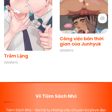
09/11/2025
Chapter 2
(VIP)
09/11/2025
Chapter 1
(VIP)
Công việc bán thời
09/11/2025
Chapter 0
(VIP)
gian của Junhyuk
01/01/1970
Trầm Lặng
01/01/1970
Về Tiệm Sách Nhỏ
Tiệm Sách Nhỏ
– Nơi hội tụ những câu chuyện boylove đặc