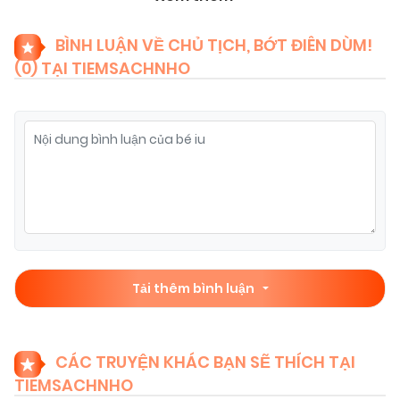
09/11/2025
Chapter 21
(VIP)
BÌNH LUẬN VỀ CHỦ TỊCH, BỚT ĐIÊN DÙM!
(
0
) TẠI TIEMSACHNHO
09/11/2025
Chapter 20
(VIP)
09/11/2025
Chapter 19
(VIP)
09/11/2025
Chapter 18
(VIP)
09/11/2025
Chapter 17
(VIP)
Tải thêm bình luận
09/11/2025
Chapter 15
(VIP)
CÁC TRUYỆN KHÁC BẠN SẼ THÍCH TẠI
TIEMSACHNHO
09/11/2025
Chapter 16
(VIP)