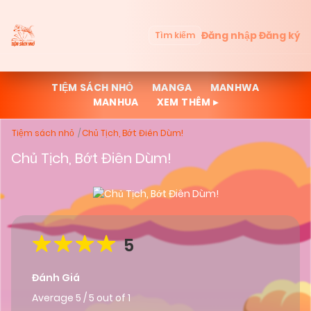
Đăng nhập
Đăng ký
Tìm kiếm
TIỆM SÁCH NHỎ
MANGA
MANHWA
MANHUA
XEM THÊM ▸
Tiệm sách nhỏ
Chủ Tịch, Bớt Điên Dùm!
Chủ Tịch, Bớt Điên Dùm!
5
Đánh Giá
Average
5
/
5
out of
1