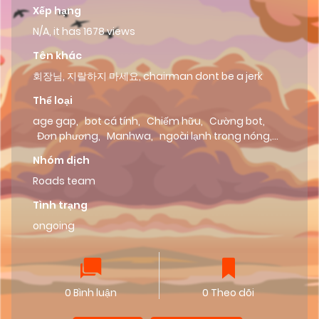
Xếp hạng
N/A, it has 1678 views
Tên khác
회장님, 지랄하지 마세요, chairman dont be a jerk
Thể loại
age gap
,
bot cá tính
,
Chiếm hữu
,
Cường bot
,
Đơn phương
,
Manhwa
,
ngoài lạnh trong nóng
,
tài phiệt
,
top tâm cơ
Nhóm dịch
Roads team
Tình trạng
ongoing
0 Bình luận
0 Theo dõi