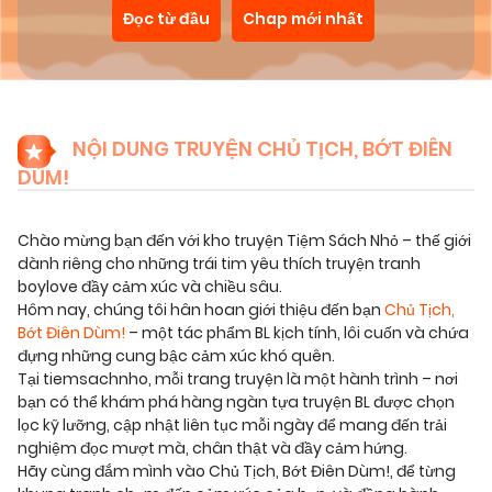
Đọc từ đầu
Chap mới nhất
NỘI DUNG TRUYỆN CHỦ TỊCH, BỚT ĐIÊN
DÙM!
Chào mừng bạn đến với kho truyện Tiệm Sách Nhỏ – thế giới
dành riêng cho những trái tim yêu thích truyện tranh
boylove đầy cảm xúc và chiều sâu.
Hôm nay, chúng tôi hân hoan giới thiệu đến bạn
Chủ Tịch,
Bớt Điên Dùm!
– một tác phẩm BL kịch tính, lôi cuốn và chứa
đựng những cung bậc cảm xúc khó quên.
Tại tiemsachnho, mỗi trang truyện là một hành trình – nơi
bạn có thể khám phá hàng ngàn tựa truyện BL được chọn
lọc kỹ lưỡng, cập nhật liên tục mỗi ngày để mang đến trải
nghiệm đọc mượt mà, chân thật và đầy cảm hứng.
Hãy cùng đắm mình vào Chủ Tịch, Bớt Điên Dùm!, để từng