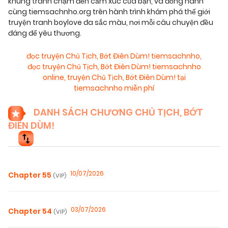
khung tranh chạm đến cảm xúc của bạn, và đồng hành
cùng tiemsachnho.org trên hành trình khám phá thế giới
truyện tranh boylove đa sắc màu, nơi mỗi câu chuyện đều
đáng để yêu thương.
đọc truyện Chủ Tịch, Bớt Điên Dùm! tiemsachnho
,
đọc truyện Chủ Tịch, Bớt Điên Dùm! tiemsachnho
online
,
truyện Chủ Tịch, Bớt Điên Dùm! tại
tiemsachnho miễn phí
DANH SÁCH CHƯƠNG CHỦ TỊCH, BỚT
ĐIÊN DÙM!
10/07/2026
Chapter 55
(VIP)
03/07/2026
Chapter 54
(VIP)