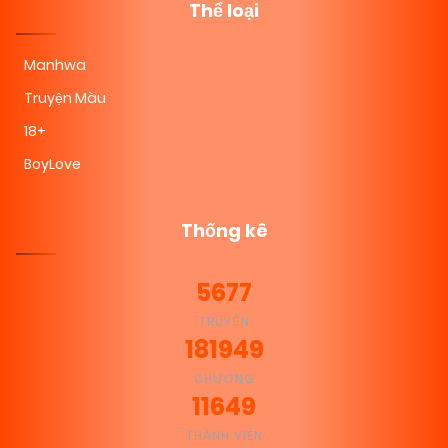
Thể loại
Manhwa
Truyện Màu
18+
BoyLove
Thống kê
5677
TRUYỆN
181949
CHƯƠNG
11649
THÀNH VIÊN