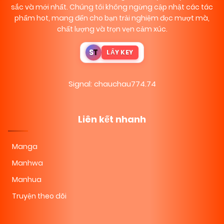
sắc và mới nhất. Chúng tôi không ngừng cập nhật các tác
phẩm hot, mang đến cho bạn trải nghiệm đọc mượt mà,
chất lượng và trọn vẹn cảm xúc.
S
T
LẤY KEY
Signal: chauchau774.74
Liên kết nhanh
Manga
Manhwa
Manhua
Truyện theo dõi