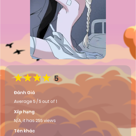
5
Đánh Giá
Average
5
/
5
out of
1
Xếp hạng
N/A, it has 255 views
Tên khác