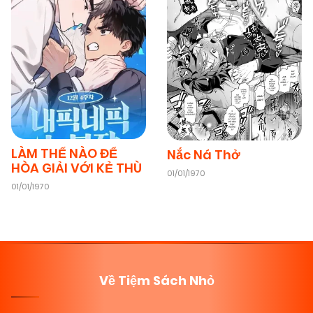
LÀM THẾ NÀO ĐỂ
Nắc Ná Thở
HÒA GIẢI VỚI KẺ THÙ
01/01/1970
01/01/1970
Về Tiệm Sách Nhỏ