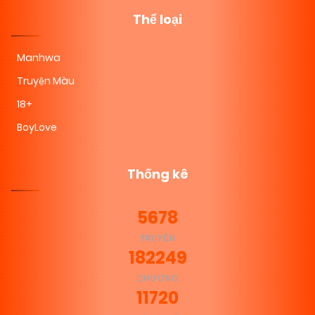
Thể loại
Manhwa
Truyện Màu
18+
BoyLove
Thống kê
5678
TRUYỆN
182249
CHƯƠNG
11720