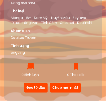
Đang cập nhật
Thể loại
Manga
,
18+
,
Đam Mỹ
,
Truyện Màu
,
BoyLove
,
Yaoi
,
Lãng Mạn
,
Tình Cảm
,
Oneshot
,
Doujinshi
Nhóm dịch
Dưa Leo Truyện
Tình trạng
ongoing
0 Bình luận
0 Theo dõi
Đọc từ đầu
Chap mới nhất