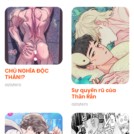
CHỦ NGHĨA ĐỘC
THÂN!?
01/01/1970
Sự quyến rũ của
Thần Rắn
01/01/1970