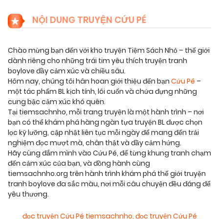
NỘI DUNG TRUYỆN CỨU PÉ
Chào mừng bạn đến với kho truyện Tiệm Sách Nhỏ – thế giới
dành riêng cho những trái tim yêu thích truyện tranh
boylove đầy cảm xúc và chiều sâu.
Hôm nay, chúng tôi hân hoan giới thiệu đến bạn
Cứu Pé
–
một tác phẩm BL kịch tính, lôi cuốn và chứa đựng những
cung bậc cảm xúc khó quên.
Tại tiemsachnho, mỗi trang truyện là một hành trình – nơi
bạn có thể khám phá hàng ngàn tựa truyện BL được chọn
lọc kỹ lưỡng, cập nhật liên tục mỗi ngày để mang đến trải
nghiệm đọc mượt mà, chân thật và đầy cảm hứng.
Hãy cùng đắm mình vào Cứu Pé, để từng khung tranh chạm
đến cảm xúc của bạn, và đồng hành cùng
tiemsachnho.org trên hành trình khám phá thế giới truyện
tranh boylove đa sắc màu, nơi mỗi câu chuyện đều đáng để
yêu thương.
đọc truyện Cứu Pé tiemsachnho
,
đọc truyện Cứu Pé