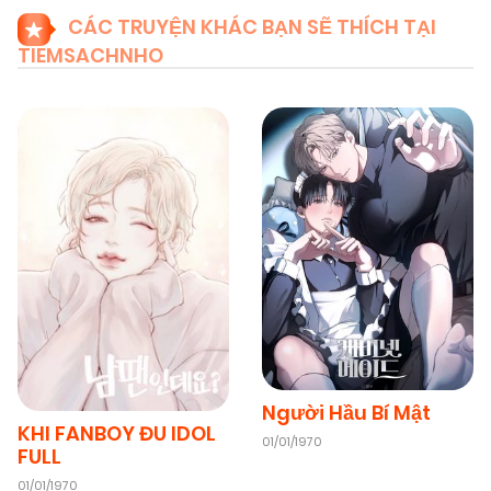
CÁC TRUYỆN KHÁC BẠN SẼ THÍCH TẠI
TIEMSACHNHO
Người Hầu Bí Mật
KHI FANBOY ĐU IDOL
01/01/1970
FULL
01/01/1970