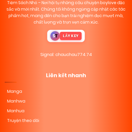
Tiệm Sách Nhỏ
– Nơi hội tụ những câu chuyện boylove đặc
sắc và mới nhất. Chúng tôi không ngừng cập nhật các tác
phẩm hot, mang đến cho bạn trải nghiệm đọc mượt mà,
chất lượng và trọn vẹn cảm xúc.
S
T
LẤY KEY
Signal: chauchau774.74
Liên kết nhanh
Manga
Manhwa
Manhua
Truyện theo dõi