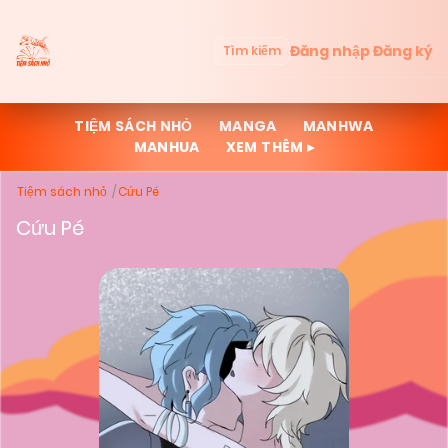
Đăng nhập
Đăng ký
Tìm kiếm
TIỆM SÁCH NHỎ
MANGA
MANHWA
MANHUA
XEM THÊM ▸
Tiệm sách nhỏ
Cứu Pé
Cứu Pé