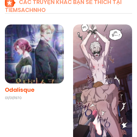
CÁC TRUYỆN KHÁC BẠN SẼ THÍCH TẠI
TIEMSACHNHO
Odalisque
01/01/1970