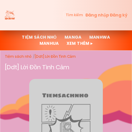
Đăng nhập
Đăng ký
Tìm kiếm
TIỆM SÁCH NHỎ
MANGA
MANHWA
MANHUA
XEM THÊM ▸
Tiệm sách nhỏ
[Ddt] Lời Đồn Tình Cảm
[Ddt] Lời Đồn Tình Cảm