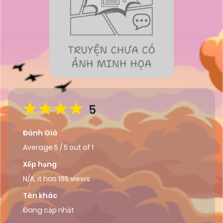
5
Đánh Giá
Average
5
/
5
out of
1
Xếp hạng
N/A, it has 185 views
Tên khác
Đang cập nhật