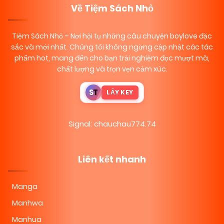
Về Tiệm Sách Nhỏ
Tiệm Sách Nhỏ
– Nơi hội tụ những câu chuyện boylove đặc
sắc và mới nhất. Chúng tôi không ngừng cập nhật các tác
phẩm hot, mang đến cho bạn trải nghiệm đọc mượt mà,
chất lượng và trọn vẹn cảm xúc.
S
T
LẤY KEY
Signal: chauchau774.74
Liên kết nhanh
Manga
Manhwa
Manhua