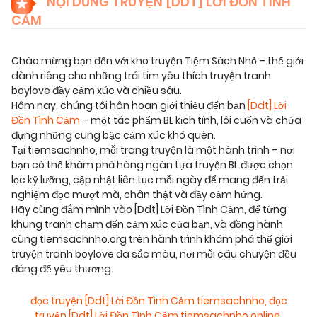
NỘI DUNG TRUYỆN [DDT] LỜI ĐỒN TÌNH
CẢM
Chào mừng bạn đến với kho truyện Tiệm Sách Nhỏ – thế giới
dành riêng cho những trái tim yêu thích truyện tranh
boylove đầy cảm xúc và chiều sâu.
Hôm nay, chúng tôi hân hoan giới thiệu đến bạn
[Ddt] Lời
Đồn Tình Cảm
– một tác phẩm BL kịch tính, lôi cuốn và chứa
đựng những cung bậc cảm xúc khó quên.
Tại tiemsachnho, mỗi trang truyện là một hành trình – nơi
bạn có thể khám phá hàng ngàn tựa truyện BL được chọn
lọc kỹ lưỡng, cập nhật liên tục mỗi ngày để mang đến trải
nghiệm đọc mượt mà, chân thật và đầy cảm hứng.
Hãy cùng đắm mình vào [Ddt] Lời Đồn Tình Cảm, để từng
khung tranh chạm đến cảm xúc của bạn, và đồng hành
cùng tiemsachnho.org trên hành trình khám phá thế giới
truyện tranh boylove đa sắc màu, nơi mỗi câu chuyện đều
đáng để yêu thương.
đọc truyện [Ddt] Lời Đồn Tình Cảm tiemsachnho
,
đọc
truyện [Ddt] Lời Đồn Tình Cảm tiemsachnho online
,