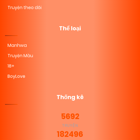
Truyện theo dõi
Thể loại
Manhwa
Truyện Màu
18+
BoyLove
Thống kê
5692
TRUYỆN
182496