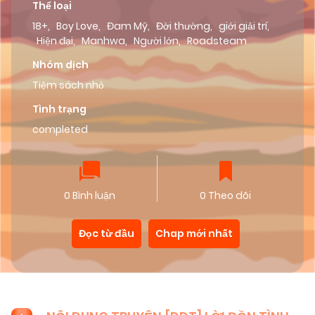
Thể loại
18+
,
Boy Love
,
Đam Mỹ
,
Đời thường
,
giới giải trí
,
Hiện đại
,
Manhwa
,
Người lớn
,
Roadsteam
Nhóm dịch
Tiệm sách nhỏ
Tình trạng
completed
0 Bình luận
0 Theo dõi
Đọc từ đầu
Chap mới nhất