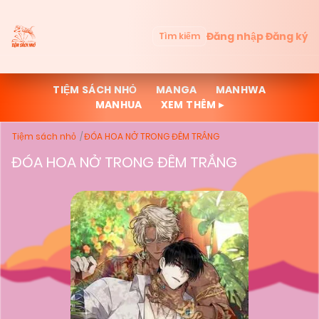
Đăng nhập
Đăng ký
Tìm kiếm
TIỆM SÁCH NHỎ
MANGA
MANHWA
MANHUA
XEM THÊM ▸
Tiệm sách nhỏ
ĐÓA HOA NỞ TRONG ĐÊM TRẮNG
ĐÓA HOA NỞ TRONG ĐÊM TRẮNG