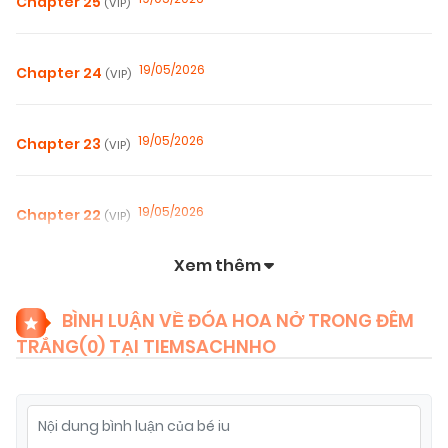
Chapter 25
(VIP)
19/05/2026
Chapter 24
(VIP)
19/05/2026
Chapter 23
(VIP)
19/05/2026
Chapter 22
(VIP)
Xem thêm
01/04/2026
Chapter 21
(VIP)
BÌNH LUẬN VỀ ĐÓA HOA NỞ TRONG ĐÊM
TRẮNG(
0
) TẠI TIEMSACHNHO
25/03/2026
Chapter 20
(VIP)
23/03/2026
Chapter 19
(VIP)