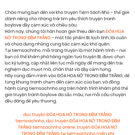
Chào mừng bạn đến với kho truyện Tiệm Sách Nhỏ – thế giới
dành riêng cho những trái tim yêu thích truyện tranh
boylove đầy cảm xúc và chiều sâu.
Hôm nay, chúng tôi hân hoan giới thiệu đến bạn
ĐÓA HOA
NỞ TRONG ĐÊM TRẮNG
– một tác phẩm BL kịch tính, lôi cuốn
và chứa đựng những cung bậc cảm xúc khó quên.
Tại tiemsachnho, mỗi trang truyện là một hành trình – nơi
bạn có thể khám phá hàng ngàn tựa truyện BL được chọn
lọc kỹ lưỡng, cập nhật liên tục mỗi ngày để mang đến trải
nghiệm đọc mượt mà, chân thật và đầy cảm hứng.
Hãy cùng đắm mình vào ĐÓA HOA NỞ TRONG ĐÊM TRẮNG, để
từng khung tranh chạm đến cảm xúc của bạn, và đồng
hành cùng tiemsachnho.org trên hành trình khám phá thế
giới truyện tranh boylove đa sắc màu, nơi mỗi câu chuyện
đều đáng để yêu thương.
đọc truyện ĐÓA HOA NỞ TRONG ĐÊM TRẮNG
tiemsachnho
,
đọc truyện ĐÓA HOA NỞ TRONG ĐÊM
TRẮNG tiemsachnho online
,
truyện ĐÓA HOA NỞ
TRONG ĐÊM TRẮNG tại tiemsachnho miễn phí