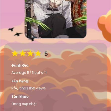
5
Đánh Giá
Average
5
/
5
out of
1
Xếp hạng
N/A, it has 1156 views
Tên khác
Đang cập nhật