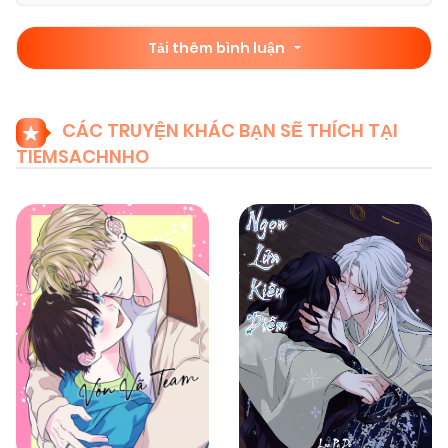
Tải thêm bình luận
CÁC TRUYỆN KHÁC BẠN SẼ THÍCH TẠI
TIEMSACHNHO