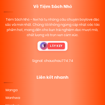
Về Tiệm Sách Nhỏ
Tiệm Sách Nhỏ
– Nơi hội tụ những câu chuyện boylove đặc
sắc và mới nhất. Chúng tôi không ngừng cập nhật các tác
phẩm hot, mang đến cho bạn trải nghiệm đọc mượt mà,
chất lượng và trọn vẹn cảm xúc.
S
T
LẤY KEY
Signal: chauchau774.74
Liên kết nhanh
Manga
Manhwa