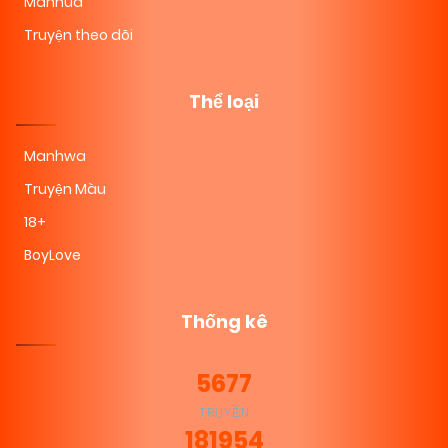
Manhua
Truyện theo dõi
Thể loại
Manhwa
Truyện Màu
18+
BoyLove
Thống kê
5677
TRUYỆN
181954