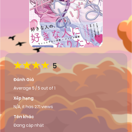
5
Đánh Giá
Average
5
/
5
out of
1
Xếp hạng
N/A, it has 271 views
Tên khác
Đang cập nhật