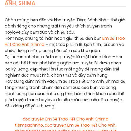
ANH, SHIMA
Chào mừng bạn đến với kho truyện Tiệm Sách Nhỏ – thế giới
dành riêng cho những trái tim yêu thích truyện tranh
boylove đầy cảm xúc và chiều sâu.
Hôm nay, chúng tôi hân hoan giới thiệu đến bạn
Em Sẽ Trao
Hết Cho Anh, Shima
– một tác phẩm BL kịch tính, lôi cuốn và
chứa đựng những cung bậc cảm xúc khó quên.
Tại tiemsachnho, mỗi trang truyện là một hành trình – nơi
bạn có thể khám phá hàng ngàn tựa truyện BL được chọn
lọc kỹ lưỡng, cập nhật liên tục mỗi ngày để mang đến trải
nghiệm đọc mượt mà, chân thật và đầy cảm hứng.
Hãy cùng đắm mình vào Em Sẽ Trao Hết Cho Anh, Shima, để
từng khung tranh chạm đến cảm xúc của bạn, và đồng
hành cùng tiemsachnho.org trên hành trình khám phá thế
giới truyện tranh boylove đa sắc màu, nơi mỗi câu chuyện
đều đáng để yêu thương.
đọc truyện Em Sẽ Trao Hết Cho Anh, Shima
tiemsachnho
,
đọc truyện Em Sẽ Trao Hết Cho Anh,