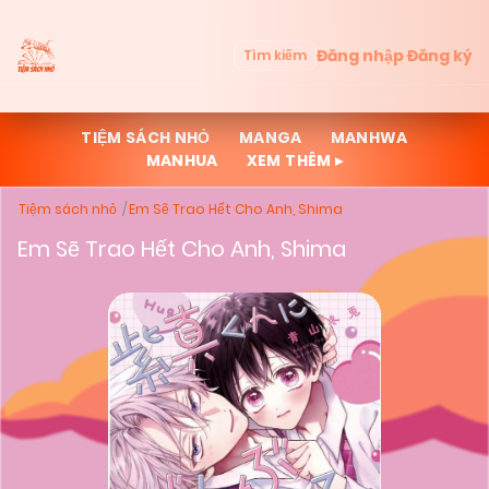
Đăng nhập
Đăng ký
Tìm kiếm
TIỆM SÁCH NHỎ
MANGA
MANHWA
MANHUA
XEM THÊM ▸
Tiệm sách nhỏ
Em Sẽ Trao Hết Cho Anh, Shima
Em Sẽ Trao Hết Cho Anh, Shima