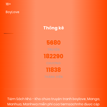
18+
BoyLove
Thống kê
5680
TRUYỆN
182290
CHƯƠNG
11838
THÀNH VIÊN
Tiệm Sách Nhỏ - Kho chứa truyện tranh boylove, Manga,
Manhua, Manhwa miễn phí của tiemsachnho được cập