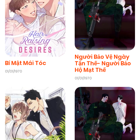
04/01/2026
Chapter 2
(VIP)
04/01/2026
Chapter 1
(VIP)
Người Bảo Vệ Ngày
Bí Mật Mái Tóc
Tận Thế- Người Bảo
Hộ Mạt Thế
01/01/1970
01/01/1970