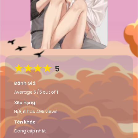
5
Đánh Giá
Average
5
/
5
out of
1
Xếp hạng
N/A, it has 495 views
Tên khác
Đang cập nhật