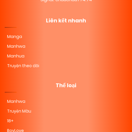
Liên kết nhanh
Manga
Manhwa
Manhua
Truyện theo dõi
Thể loại
Manhwa
Truyện Màu
18+
BoyLove