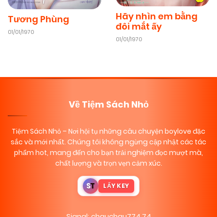
Hãy nhìn em bằng
Tương Phùng
đôi mắt ấy
01/01/1970
01/01/1970
Về Tiệm Sách Nhỏ
Tiệm Sách Nhỏ
– Nơi hội tụ những câu chuyện boylove đặc
sắc và mới nhất. Chúng tôi không ngừng cập nhật các tác
phẩm hot, mang đến cho bạn trải nghiệm đọc mượt mà,
chất lượng và trọn vẹn cảm xúc.
S
T
LẤY KEY
Signal: chauchau774.74