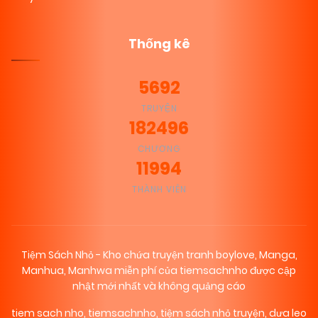
Thống kê
5692
TRUYỆN
182496
CHƯƠNG
11994
THÀNH VIÊN
Tiệm Sách Nhỏ - Kho chứa truyện tranh boylove, Manga,
Manhua, Manhwa miễn phí của tiemsachnho được cập
nhật mới nhất và không quảng cáo
tiem sach nho
,
tiemsachnho
,
tiệm sách nhỏ truyện
,
dưa leo