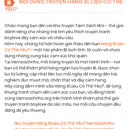
NỘI DUNG TRUYỆN HÀNG XL LIỆU CÓ THỂ
YÊU?
Chào mừng bạn đến với kho truyện Tiệm Sách Nhỏ – thế giới
dành riêng cho những trái tim yêu thích truyện tranh
boylove đầy cảm xúc và chiều sâu.
Hôm nay, chúng tôi hân hoan giới thiệu đến bạn
Hàng Xl Liệu
Có Thể Yêu?
– một tác phẩm BL kịch tính, lôi cuốn và chứa
đựng những cung bậc cảm xúc khó quên.
Tại tiemsachnho, mỗi trang truyện là một hành trình – nơi
bạn có thể khám phá hàng ngàn tựa truyện BL được chọn
lọc kỹ lưỡng, cập nhật liên tục mỗi ngày để mang đến trải
nghiệm đọc mượt mà, chân thật và đầy cảm hứng.
Hãy cùng đắm mình vào Hàng Xl Liệu Có Thể Yêu?, để từng
khung tranh chạm đến cảm xúc của bạn, và đồng hành
cùng tiemsachnho.org trên hành trình khám phá thế giới
truyện tranh boylove đa sắc màu, nơi mỗi câu chuyện đều
đáng để yêu thương.
đọc truyện Hàng Xl Liệu Có Thể Yêu? tiemsachnho
,