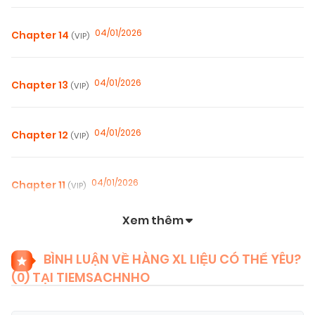
04/01/2026
Chapter 14
(VIP)
04/01/2026
Chapter 13
(VIP)
04/01/2026
Chapter 12
(VIP)
04/01/2026
Chapter 11
(VIP)
Xem thêm
04/01/2026
Chapter 10
(VIP)
BÌNH LUẬN VỀ HÀNG XL LIỆU CÓ THỂ YÊU?
(
0
) TẠI TIEMSACHNHO
04/01/2026
Chapter 9
(VIP)