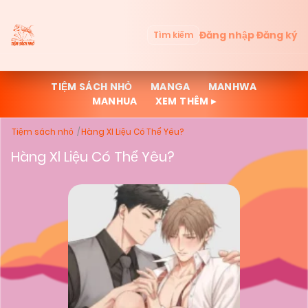
Đăng nhập
Đăng ký
Tìm kiếm
TIỆM SÁCH NHỎ
MANGA
MANHWA
MANHUA
XEM THÊM ▸
Tiệm sách nhỏ
Hàng Xl Liệu Có Thể Yêu?
Hàng Xl Liệu Có Thể Yêu?