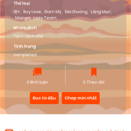
Thể loại
18+
,
Boy Love
,
Đam Mỹ
,
Đời thường
,
Lãng Mạn
,
Manga
,
Lazy Team
Nhóm dịch
Tiệm sách nhỏ
Tình trạng
completed
0 Bình luận
0 Theo dõi
Đọc từ đầu
Chap mới nhất