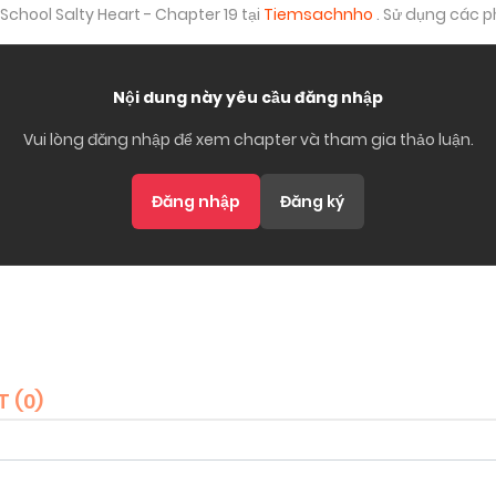
School Salty Heart - Chapter 19 tại
Tiemsachnho
. Sử dụng các 
Nội dung này yêu cầu đăng nhập
Vui lòng đăng nhập để xem chapter và tham gia thảo luận.
Đăng nhập
Đăng ký
T (
0
)