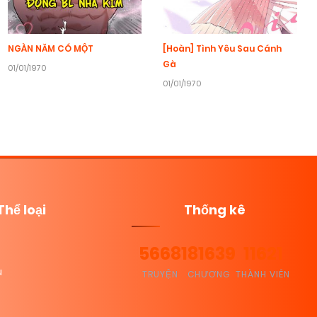
NGÀN NĂM CÓ MỘT
[Hoàn] Tình Yêu Sau Cánh
Gà
01/01/1970
01/01/1970
Thể loại
Thống kê
5668
181639
11621
u
TRUYỆN
CHƯƠNG
THÀNH VIÊN