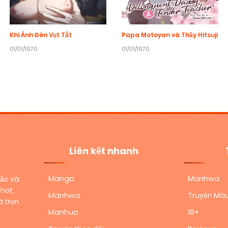
Khi Ánh Đèn Vụt Tắt
Papa Motoyan và Thầy Hitsuji
01/01/1970
01/01/1970
Liên kết nhanh
Manga
Manhwa
sắc và
hot,
Manhwa
Truyện Mà
 trọn
Manhua
18+