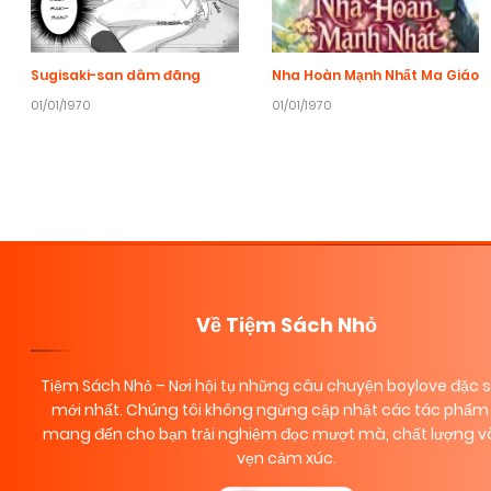
Sugisaki-san dâm đãng
Nha Hoàn Mạnh Nhất Ma Giáo
01/01/1970
01/01/1970
Về Tiệm Sách Nhỏ
Tiệm Sách Nhỏ
– Nơi hội tụ những câu chuyện boylove đặc 
mới nhất. Chúng tôi không ngừng cập nhật các tác phẩm 
mang đến cho bạn trải nghiệm đọc mượt mà, chất lượng và
vẹn cảm xúc.