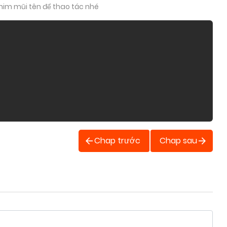
phim mũi tên để thao tác nhé
Chap trước
Chap sau