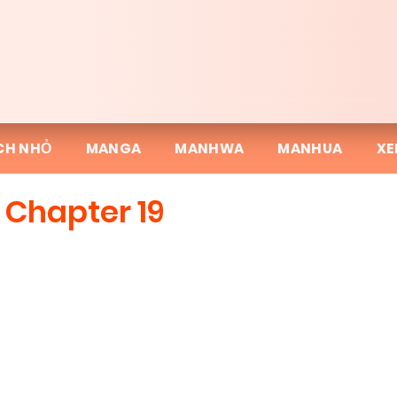
CH NHỎ
MANGA
MANHWA
MANHUA
XE
- Chapter 19