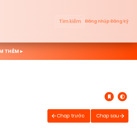
Tìm kiếm
Đăng nhập
Đăng ký
M THÊM ▸
Chap trước
Chap sau