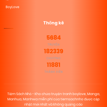
BoyLove
Thống kê
5684
TRUYỆN
182339
CHƯƠNG
11881
THÀNH VIÊN
Tiệm Sách Nhỏ - Kho chứa truyện tranh boylove, Manga,
Manhua, Manhwa miễn phí của tiemsachnho được cập
nhật mới nhất và không quảng cáo