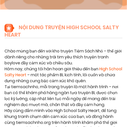
BoyLove
,
Hài hước
,
Drama
,
Kịch Tính
,
Lãng Mạn
,
Tình Cảm
,
ABO
,
Manhwa
,
18+
,
Đam Mỹ
,
Truyện
Màu
,
BoyLove
,
Hài hước
,
Drama
,
Kịch Tính
,
Lãng
Mạn
,
Tình Cảm
,
ABO
,
Manhwa
,
18+
,
Đam Mỹ
,
NỘI DUNG TRUYỆN HIGH SCHOOL SALTY
Truyện Màu
,
BoyLove
,
Hài hước
,
Drama
,
Kịch
HEART
Tính
,
Lãng Mạn
,
Tình Cảm
,
ABO
,
Manhwa
,
18+
,
Đam Mỹ
,
Truyện Màu
,
BoyLove
,
Hài hước
,
Drama
,
Kịch Tính
,
Lãng Mạn
,
Tình Cảm
,
ABO
,
Chào mừng bạn đến với kho truyện Tiệm Sách Nhỏ – thế giới
Manhwa
,
18+
,
Đam Mỹ
,
Truyện Màu
,
BoyLove
,
dành riêng cho những trái tim yêu thích truyện tranh
Hài hước
,
Drama
,
Kịch Tính
,
Lãng Mạn
,
Tình
boylove đầy cảm xúc và chiều sâu.
Cảm
,
ABO
,
Manhwa
,
18+
,
Đam Mỹ
,
Truyện Màu
,
Hôm nay, chúng tôi hân hoan giới thiệu đến bạn
High School
BoyLove
,
Hài hước
,
Drama
,
Kịch Tính
,
Lãng Mạn
,
Salty Heart
– một tác phẩm BL kịch tính, lôi cuốn và chứa
Tình Cảm
,
ABO
,
Dưa Leo Truyện
đựng những cung bậc cảm xúc khó quên.
Tại tiemsachnho, mỗi trang truyện là một hành trình – nơi
bạn có thể khám phá hàng ngàn tựa truyện BL được chọn
lọc kỹ lưỡng, cập nhật liên tục mỗi ngày để mang đến trải
nghiệm đọc mượt mà, chân thật và đầy cảm hứng.
Hãy cùng đắm mình vào High School Salty Heart, để từng
khung tranh chạm đến cảm xúc của bạn, và đồng hành
cùng tiemsachnho.org trên hành trình khám phá thế giới