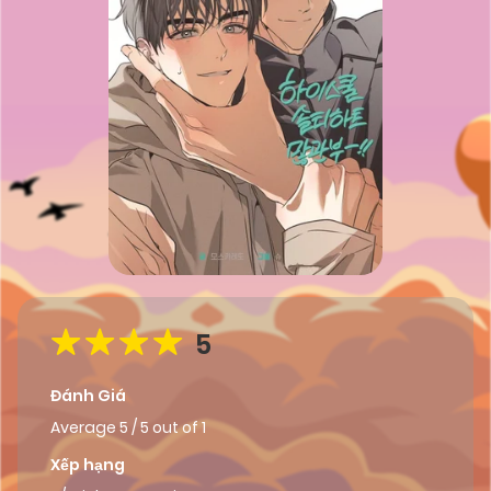
5
Đánh Giá
Average
5
/
5
out of
1
Xếp hạng