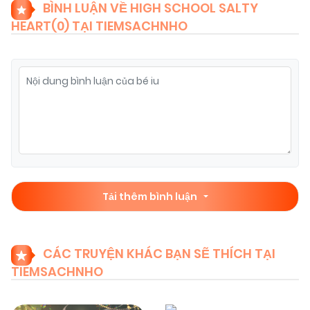
BÌNH LUẬN VỀ HIGH SCHOOL SALTY
HEART(
0
) TẠI TIEMSACHNHO
25/06/2026
Chapter 15
(VIP)
25/06/2026
Chapter 14
(VIP)
25/06/2026
Chapter 13
(VIP)
25/06/2026
Chapter 12
(VIP)
Tải thêm bình luận
25/06/2026
Chapter 11
(VIP)
CÁC TRUYỆN KHÁC BẠN SẼ THÍCH TẠI
TIEMSACHNHO
25/06/2026
Chapter 10
(VIP)