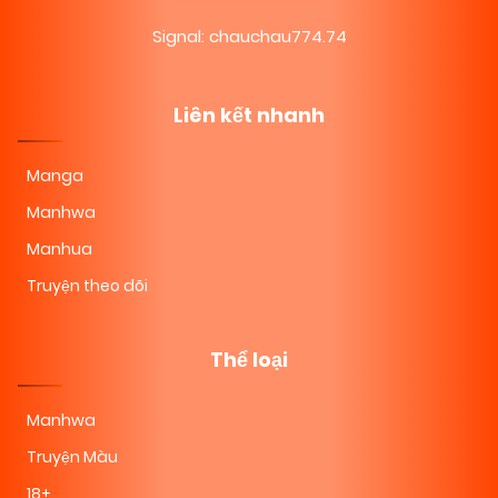
Signal: chauchau774.74
Liên kết nhanh
Manga
Manhwa
Manhua
Truyện theo dõi
Thể loại
Manhwa
Truyện Màu
18+