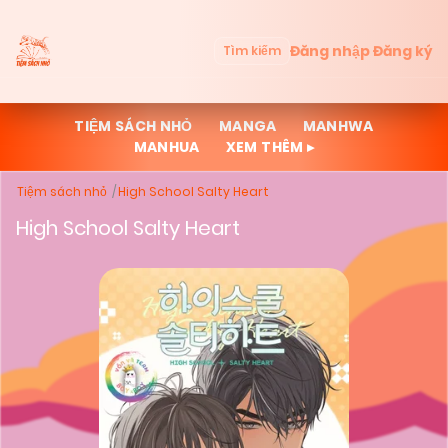
Đăng nhập
Đăng ký
Tìm kiếm
TIỆM SÁCH NHỎ
MANGA
MANHWA
MANHUA
XEM THÊM ▸
Tiệm sách nhỏ
High School Salty Heart
High School Salty Heart