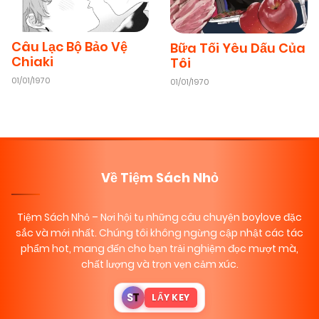
Câu Lạc Bộ Bảo Vệ
Bữa Tối Yêu Dấu Của
Chiaki
Tôi
01/01/1970
01/01/1970
Về Tiệm Sách Nhỏ
Tiệm Sách Nhỏ
– Nơi hội tụ những câu chuyện boylove đặc
sắc và mới nhất. Chúng tôi không ngừng cập nhật các tác
phẩm hot, mang đến cho bạn trải nghiệm đọc mượt mà,
chất lượng và trọn vẹn cảm xúc.
S
T
LẤY KEY