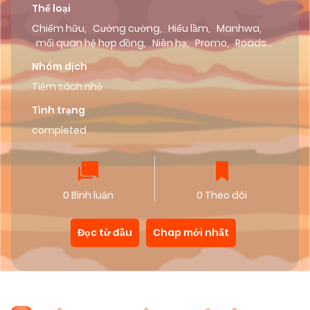
Thể loại
Chiếm hữu
,
Cường cường
,
Hiểu lầm
,
Manhwa
,
mối quan hệ hợp đồng
,
Niên hạ
,
Promo
,
Roads
team
Nhóm dịch
Tiệm sách nhỏ
Tình trạng
completed
0 Bình luận
0 Theo dõi
Đọc từ đầu
Chap mới nhất