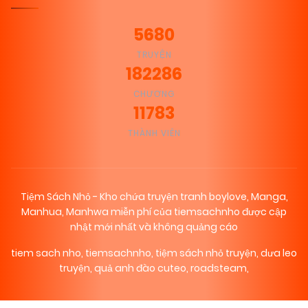
5680
TRUYỆN
182286
CHƯƠNG
11783
THÀNH VIÊN
Tiệm Sách Nhỏ - Kho chứa truyện tranh boylove, Manga,
Manhua, Manhwa miễn phí của tiemsachnho được cập
nhật mới nhất và không quảng cáo
tiem sach nho
,
tiemsachnho
,
tiệm sách nhỏ truyện
,
dưa leo
truyện
,
quả anh đào cuteo
,
roadsteam
,
₪