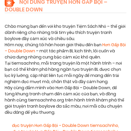
NỘI DUNG TRUYỆN HƠN GẤP BỘI –
DOUBLE DOWN
Chào mừng bạn đến với kho truyện Tiệm Sách Nhỏ – thế giới
dành riêng cho những trái tim yêu thích truyện tranh
boylove đầy cảm xúc và chiều sâu.
Hôm nay, chúng tôi hân hoan giới thiệu đến bạn
Hơn Gấp Bội
– Double Down
– một tác phẩm BL kịch tính, lôi cuốn và
chứa đựng những cung bậc cảm xúc khó quên.
Tại tiemsachnho, mỗi trang truyện là một hành trình – nơi
bạn có thể khám phá hàng ngàn tựa truyện BL được chọn
lọc kỹ lưỡng, cập nhật liên tục mỗi ngày để mang đến trải
nghiệm đọc mượt mà, chân thật và đầy cảm hứng.
Hãy cùng đắm mình vào Hơn Gấp Bội – Double Down, để
từng khung tranh chạm đến cảm xúc của bạn, và đồng
hành cùng tiemsachnho.org trên hành trình khám phá thế
giới truyện tranh boylove đa sắc màu, nơi mỗi câu chuyện
đều đáng để yêu thương.
đọc truyện Hơn Gấp Bội – Double Down tiemsachnho
,