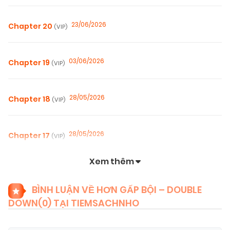
23/06/2026
Chapter 20
(VIP)
03/06/2026
Chapter 19
(VIP)
28/05/2026
Chapter 18
(VIP)
28/05/2026
Chapter 17
(VIP)
Xem thêm
28/05/2026
Chapter 16
(VIP)
BÌNH LUẬN VỀ HƠN GẤP BỘI – DOUBLE
DOWN(
0
) TẠI TIEMSACHNHO
28/05/2026
Chapter 15
(VIP)