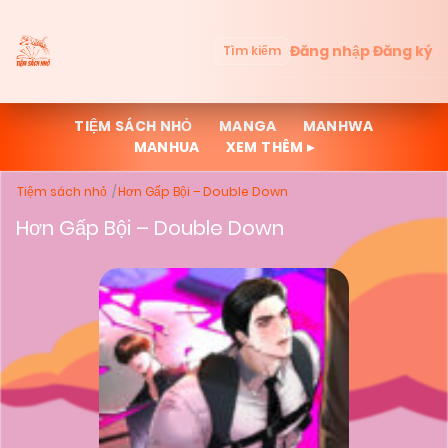
Đăng nhập
Đăng ký
Tìm kiếm
TIỆM SÁCH NHỎ
MANGA
MANHWA
MANHUA
XEM THÊM ▸
Tiệm sách nhỏ
Hơn Gấp Bội – Double Down
Hơn Gấp Bội – Double Down