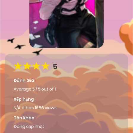
5
Đánh Giá
Average
5
/
5
out of
1
Xếp hạng
N/A, it has 1686 views
Tên khác
Đang cập nhật