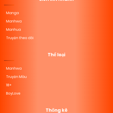
Manga
Manhwa
Manhua
Truyện theo dõi
Thể loại
Manhwa
Truyện Màu
18+
BoyLove
Thống kê