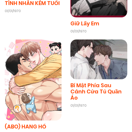
TÌNH NHÂN KÉM TUỔI
01/01/1970
23/02/2026
Chapter 1
(VIP)
Giữ Lấy Em
01/01/1970
Bí Mật Phía Sau
Cánh Cửa Tủ Quần
Áo
01/01/1970
(ABO) HANG HỔ