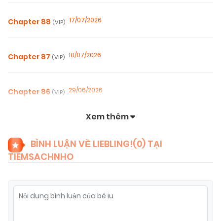
17/07/2026
Chapter 88
(VIP)
10/07/2026
Chapter 87
(VIP)
29/06/2026
Chapter 86
(VIP)
Xem thêm
27/06/2026
Chapter 85
(VIP)
BÌNH LUẬN VỀ LIEBLING!(
0
) TẠI
TIEMSACHNHO
23/06/2026
Chapter 84
(VIP)
23/06/2026
Chapter 83
(VIP)