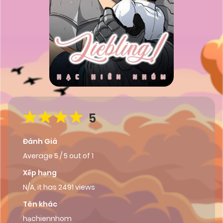
5
Đánh Giá
Average
5
/
5
out of
1
Xếp hạng
N/A, it has 2491 views
Tên khác
hạchiennhom