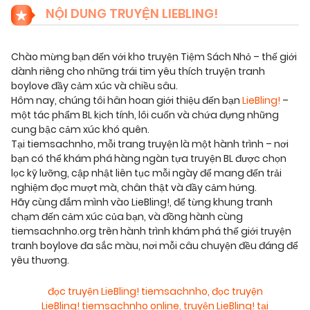
NỘI DUNG TRUYỆN LIEBLING!
Chào mừng bạn đến với kho truyện Tiệm Sách Nhỏ – thế giới
dành riêng cho những trái tim yêu thích truyện tranh
boylove đầy cảm xúc và chiều sâu.
Hôm nay, chúng tôi hân hoan giới thiệu đến bạn
LieBling!
–
một tác phẩm BL kịch tính, lôi cuốn và chứa đựng những
cung bậc cảm xúc khó quên.
Tại tiemsachnho, mỗi trang truyện là một hành trình – nơi
bạn có thể khám phá hàng ngàn tựa truyện BL được chọn
lọc kỹ lưỡng, cập nhật liên tục mỗi ngày để mang đến trải
nghiệm đọc mượt mà, chân thật và đầy cảm hứng.
Hãy cùng đắm mình vào LieBling!, để từng khung tranh
chạm đến cảm xúc của bạn, và đồng hành cùng
tiemsachnho.org trên hành trình khám phá thế giới truyện
tranh boylove đa sắc màu, nơi mỗi câu chuyện đều đáng để
yêu thương.
đọc truyện LieBling! tiemsachnho
,
đọc truyện
LieBling! tiemsachnho online
,
truyện LieBling! tại