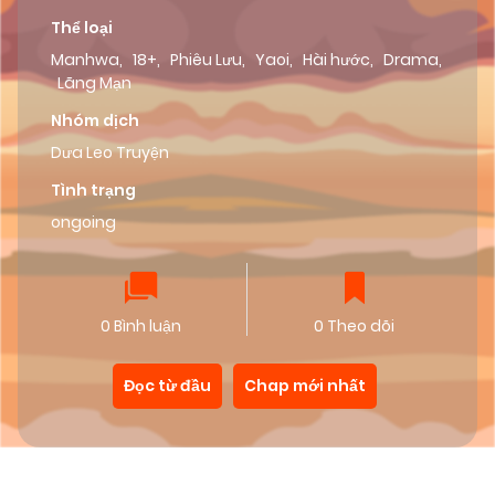
Thể loại
Manhwa
,
18+
,
Phiêu Lưu
,
Yaoi
,
Hài hước
,
Drama
,
Lãng Mạn
Nhóm dịch
Dưa Leo Truyện
Tình trạng
ongoing
0 Bình luận
0 Theo dõi
Đọc từ đầu
Chap mới nhất