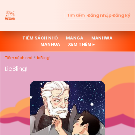
Đăng nhập
Đăng ký
Tìm kiếm
TIỆM SÁCH NHỎ
MANGA
MANHWA
MANHUA
XEM THÊM ▸
Tiệm sách nhỏ
LieBling!
LieBling!