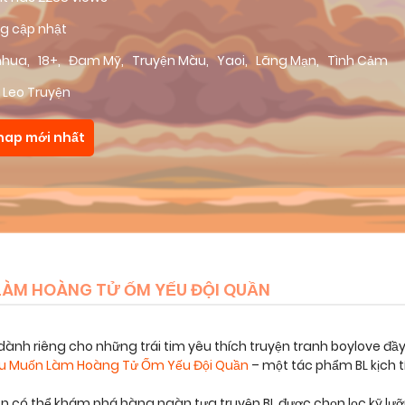
g cập nhật
nhua
,
18+
,
Đam Mỹ
,
Truyện Màu
,
Yaoi
,
Lãng Mạn
,
Tình Cảm
 Leo Truyện
hap mới nhất
LÀM HOÀNG TỬ ỐM YẾU ĐỘI QUẦN
dành riêng cho những trái tim yêu thích truyện tranh boylove đầ
ều Muốn Làm Hoàng Tử Ốm Yếu Đội Quần
– một tác phẩm BL kịch 
bạn có thể khám phá hàng ngàn tựa truyện BL được chọn lọc kỹ lư