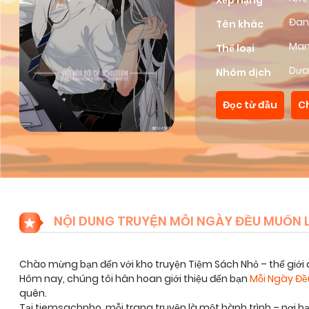
Xếp hạng
Đan
Tên khác
Ma
Thể loại
Dưa
Nhóm dịch
Đọc từ đầu
C
NỘI DUNG TRUYỆN MỖI NGÀY ĐỀU MUỐN 
Chào mừng bạn đến với kho truyện Tiệm Sách Nhỏ – thế giới 
Hôm nay, chúng tôi hân hoan giới thiệu đến bạn
Mỗi Ngày Đ
quên.
Tại tiemsachnho, mỗi trang truyện là một hành trình – nơi 