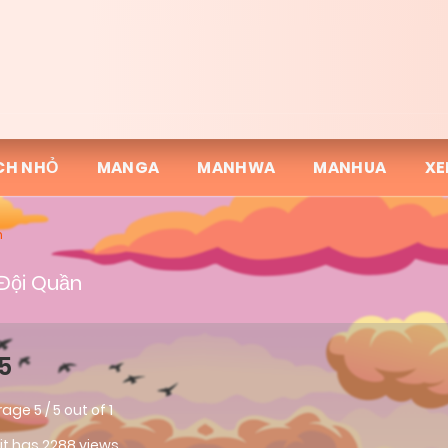
CH NHỎ
MANGA
MANHWA
MANHUA
XE
n
Đội Quần
5
rage
5
/
5
out of
1
 it has 2288 views