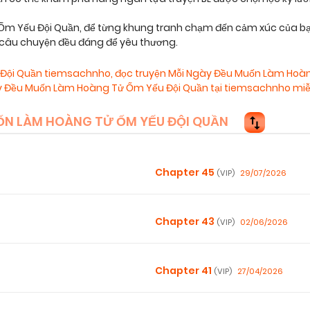
 Yếu Đội Quần, để từng khung tranh chạm đến cảm xúc của bạn
i câu chuyện đều đáng để yêu thương.
 Đội Quần tiemsachnho
,
đọc truyện Mỗi Ngày Đều Muốn Làm Hoà
 Đều Muốn Làm Hoàng Tử Ốm Yếu Đội Quần tại tiemsachnho miễ
N LÀM HOÀNG TỬ ỐM YẾU ĐỘI QUẦN
Chapter 45
29/07/2026
(VIP)
Chapter 43
02/06/2026
(VIP)
Chapter 41
27/04/2026
(VIP)