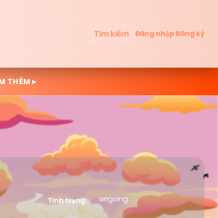
Tìm kiếm
Đăng nhập
Đăng ký
M THÊM ▸
ongoing
Tình trạng