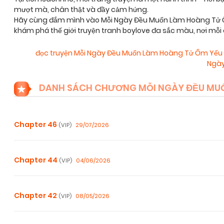
mượt mà, chân thật và đầy cảm hứng.
Hãy cùng đắm mình vào Mỗi Ngày Đều Muốn Làm Hoàng Tử Ốm
khám phá thế giới truyện tranh boylove đa sắc màu, nơi mỗ
đọc truyện Mỗi Ngày Đều Muốn Làm Hoàng Tử Ốm Yếu
Ngày
DANH SÁCH CHƯƠNG MỖI NGÀY ĐỀU MUỐ
Chapter 46
29/07/2026
(VIP)
Chapter 44
04/06/2026
(VIP)
Chapter 42
08/05/2026
(VIP)