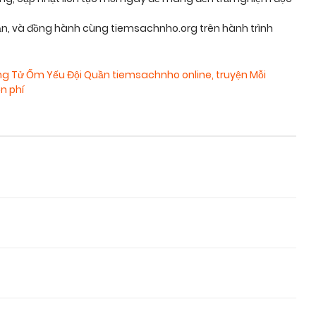
, và đồng hành cùng tiemsachnho.org trên hành trình
ng Tử Ốm Yếu Đội Quần tiemsachnho online
,
truyện Mỗi
n phí