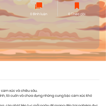
0 Bình luận
0 Theo dõi
y cảm xúc và chiều sâu.
tính, lôi cuốn và chứa đựng những cung bậc cảm xúc khó
ỡng, cập nhật liên tục mỗi ngày để mang đến trải nghiệm đọc