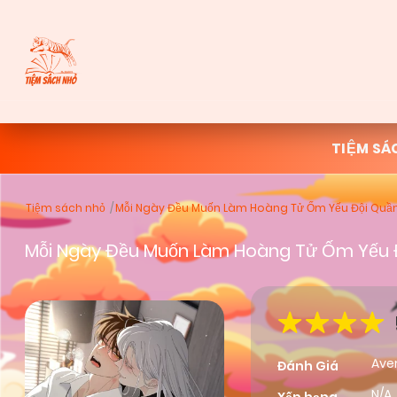
TIỆM SÁ
Tiệm sách nhỏ
Mỗi Ngày Đều Muốn Làm Hoàng Tử Ốm Yếu Đội Quầ
Mỗi Ngày Đều Muốn Làm Hoàng Tử Ốm Yếu 
Ave
Đánh Giá
N/A,