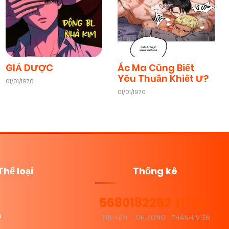
GIẢ DƯỢC
Ác Ma Cũng Biết
Yêu Thuần Khiết Ư?
01/01/1970
01/01/1970
Thể loại
Thống kê
5680
182282
11734
u
TRUYỆN
CHƯƠNG
THÀNH VIÊN