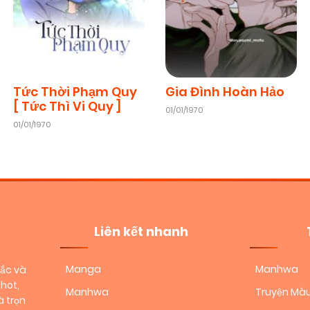
Chapter 14
08/11/2025
(VIP)
Chapter 12
08/11/2025
(VIP)
Tức Thời Phạm Quy
Gia Đình Hoàn Hảo
[ Tức Thì Vi Quy ]
01/01/1970
01/01/1970
Chapter 10
08/11/2025
(VIP)
Chapter 8
08/11/2025
(VIP)
Chapter 6
08/11/2025
(VIP)
Liên kết nhanh
Manga
Manhwa
sắc và
Chapter 4
08/11/2025
(VIP)
hot,
Manhwa
Truyện Mà
 trọn