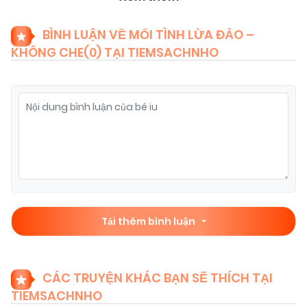
08/11/2025
Chapter 21
(VIP)
BÌNH LUẬN VỀ MỐI TÌNH LỪA ĐẢO –
KHÔNG CHE(
0
) TẠI TIEMSACHNHO
08/11/2025
Chapter 20
(VIP)
08/11/2025
Chapter 19
(VIP)
08/11/2025
Chapter 18
(VIP)
08/11/2025
Chapter 17
(VIP)
Tải thêm bình luận
08/11/2025
Chapter 15
(VIP)
CÁC TRUYỆN KHÁC BẠN SẼ THÍCH TẠI
TIEMSACHNHO
08/11/2025
Chapter 16
(VIP)