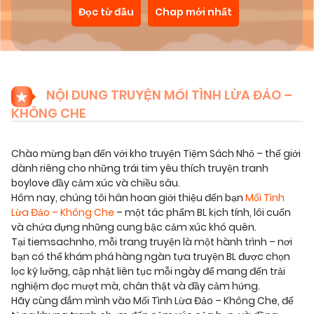
Đọc từ đầu
Chap mới nhất
NỘI DUNG TRUYỆN MỐI TÌNH LỪA ĐẢO –
KHÔNG CHE
Chào mừng bạn đến với kho truyện Tiệm Sách Nhỏ – thế giới
dành riêng cho những trái tim yêu thích truyện tranh
boylove đầy cảm xúc và chiều sâu.
Hôm nay, chúng tôi hân hoan giới thiệu đến bạn
Mối Tình
Lừa Đảo – Không Che
– một tác phẩm BL kịch tính, lôi cuốn
và chứa đựng những cung bậc cảm xúc khó quên.
Tại tiemsachnho, mỗi trang truyện là một hành trình – nơi
bạn có thể khám phá hàng ngàn tựa truyện BL được chọn
lọc kỹ lưỡng, cập nhật liên tục mỗi ngày để mang đến trải
nghiệm đọc mượt mà, chân thật và đầy cảm hứng.
Hãy cùng đắm mình vào Mối Tình Lừa Đảo – Không Che, để