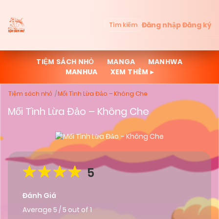
Đăng nhập
Đăng ký
Tìm kiếm
TIỆM SÁCH NHỎ
MANGA
MANHWA
MANHUA
XEM THÊM ▸
Tiệm sách nhỏ
Mối Tình Lừa Đảo – Không Che
Mối Tình Lừa Đảo – Không Che
5
Đánh Giá
Average
5
/
5
out of
1