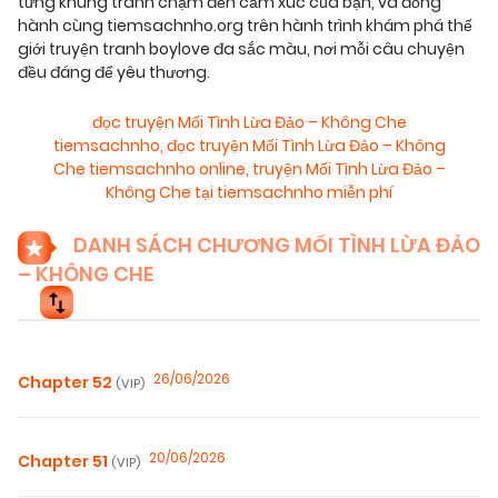
từng khung tranh chạm đến cảm xúc của bạn, và đồng
hành cùng tiemsachnho.org trên hành trình khám phá thế
giới truyện tranh boylove đa sắc màu, nơi mỗi câu chuyện
đều đáng để yêu thương.
đọc truyện Mối Tình Lừa Đảo – Không Che
tiemsachnho
,
đọc truyện Mối Tình Lừa Đảo – Không
Che tiemsachnho online
,
truyện Mối Tình Lừa Đảo –
Không Che tại tiemsachnho miễn phí
DANH SÁCH CHƯƠNG MỐI TÌNH LỪA ĐẢO
– KHÔNG CHE
26/06/2026
Chapter 52
(VIP)
20/06/2026
Chapter 51
(VIP)