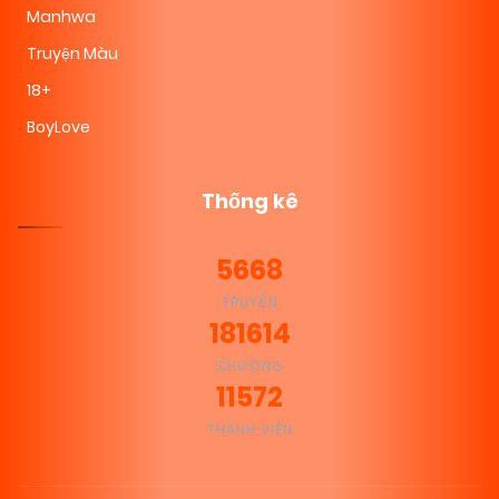
Manhwa
Truyện Màu
18+
BoyLove
Thống kê
5668
TRUYỆN
181614
CHƯƠNG
11572
THÀNH VIÊN