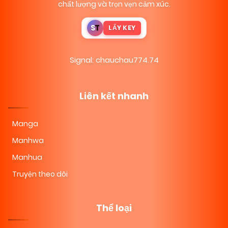
chất lượng và trọn vẹn cảm xúc.
S
T
LẤY KEY
Signal: chauchau774.74
Liên kết nhanh
Manga
Manhwa
Manhua
Truyện theo dõi
Thể loại