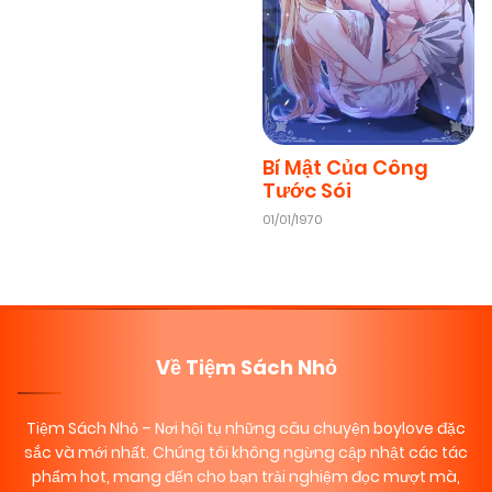
08/11/2025
Chapter 2
(VIP)
08/11/2025
Chapter 1
(VIP)
Bí Mật Của Công
Tước Sói
01/01/1970
Về Tiệm Sách Nhỏ
Tiệm Sách Nhỏ
– Nơi hội tụ những câu chuyện boylove đặc
sắc và mới nhất. Chúng tôi không ngừng cập nhật các tác
phẩm hot, mang đến cho bạn trải nghiệm đọc mượt mà,