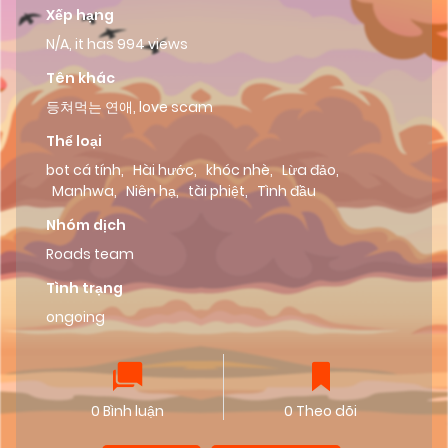
Xếp hạng
N/A, it has 994 views
Tên khác
등쳐먹는 연애, love scam
Thể loại
bot cá tính
,
Hài hước
,
khóc nhè
,
Lừa đảo
,
Manhwa
,
Niên hạ
,
tài phiệt
,
Tình đầu
Nhóm dịch
Roads team
Tình trạng
ongoing
0 Bình luận
0 Theo dõi