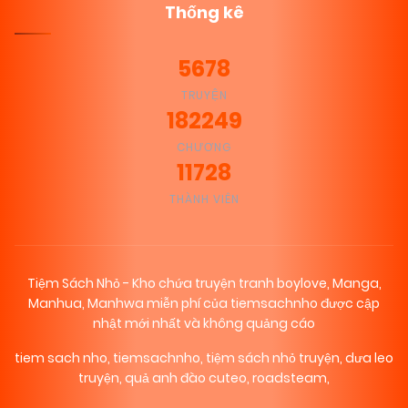
Thống kê
5678
TRUYỆN
182249
CHƯƠNG
11728
THÀNH VIÊN
Tiệm Sách Nhỏ - Kho chứa truyện tranh boylove, Manga,
Manhua, Manhwa miễn phí của tiemsachnho được cập
nhật mới nhất và không quảng cáo
tiem sach nho
,
tiemsachnho
,
tiệm sách nhỏ truyện
,
dưa leo
truyện
,
quả anh đào cuteo
,
roadsteam
,