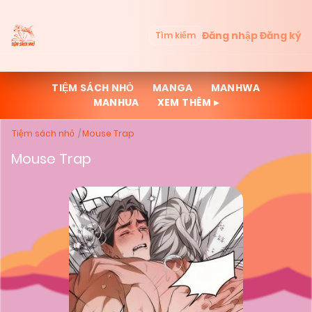
Đăng nhập
Đăng ký
Tìm kiếm
TIỆM SÁCH NHỎ
MANGA
MANHWA
MANHUA
XEM THÊM ▸
Tiệm sách nhỏ
Mouse Trap
Mouse Trap