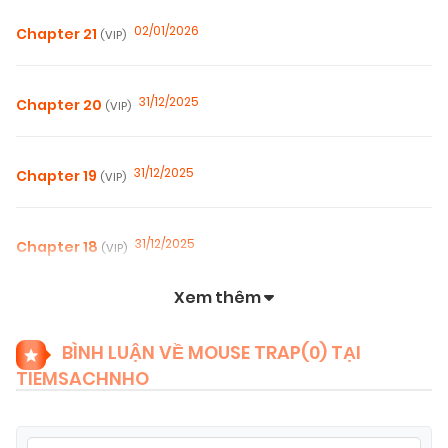
02/01/2026
Chapter 21
(VIP)
31/12/2025
Chapter 20
(VIP)
31/12/2025
Chapter 19
(VIP)
31/12/2025
Chapter 18
(VIP)
Xem thêm
31/12/2025
Chapter 17
(VIP)
BÌNH LUẬN VỀ MOUSE TRAP(
0
) TẠI
TIEMSACHNHO
31/12/2025
Chapter 16
(VIP)