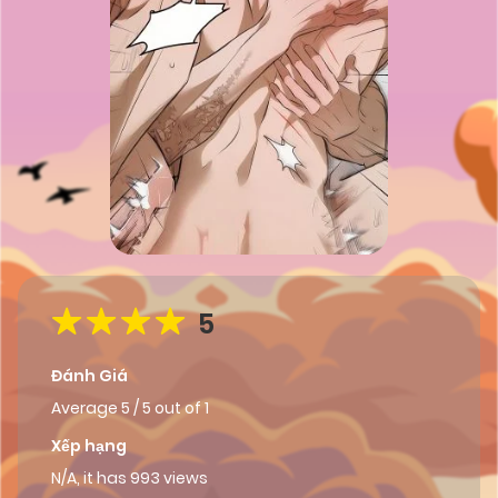
5
Đánh Giá
Average
5
/
5
out of
1
Xếp hạng
N/A, it has 993 views