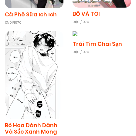
09/11/2025
Chapter 2
(VIP)
BỐ VÀ TÔI
Cà Phê Sữa Ịch Ịch
01/01/1970
01/01/1970
09/11/2025
Chapter 1
(VIP)
Trái Tim Chai Sạn
01/01/1970
Bó Hoa Dành Dành
Và Sắc Xanh Mong