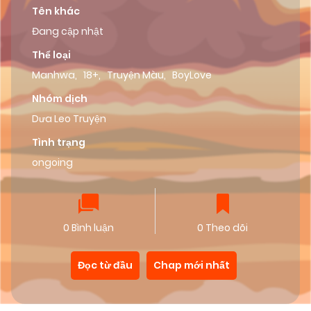
Tên khác
Đang cập nhật
Thể loại
Manhwa
,
18+
,
Truyện Màu
,
BoyLove
Nhóm dịch
Dưa Leo Truyện
Tình trạng
ongoing
0 Bình luận
0 Theo dõi
Đọc từ đầu
Chap mới nhất