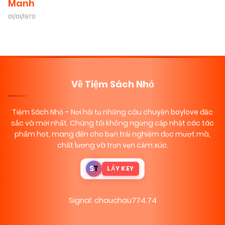
Manh
01/01/1970
Về Tiệm Sách Nhỏ
Tiệm Sách Nhỏ
– Nơi hội tụ những câu chuyện boylove đặc
sắc và mới nhất. Chúng tôi không ngừng cập nhật các tác
phẩm hot, mang đến cho bạn trải nghiệm đọc mượt mà,
chất lượng và trọn vẹn cảm xúc.
S
T
LẤY KEY
Signal: chauchau774.74