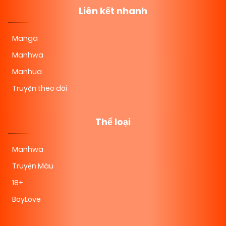
Liên kết nhanh
Manga
Manhwa
Manhua
Truyện theo dõi
Thể loại
Manhwa
Truyện Màu
18+
BoyLove