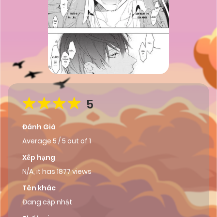
5
Đánh Giá
Average
5
/
5
out of
1
Xếp hạng
N/A, it has 1877 views
Tên khác
Đang cập nhật