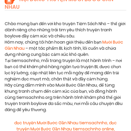
NHAU
Chào mừng bạn đến với kho truyện Tiệm Sách Nhỏ – thế giới
dành riêng cho những trái tim yêu thích truyện tranh
boylove đầy cảm xúc và chiều sâu.
Hôm nay, chúng tôi hân hoan giới thiệu đến bạn
Mười Bước
Gần Nhau
– một tác phẩm BL kịch tính, lôi cuốn và chứa
đựng những cung bậc cảm xúc khó quên.
Tại tiemsachnho, mỗi trang truyện là một hành trình – nơi
bạn có thể khám phá hàng ngàn tựa truyện BL được chọn
lọc kỹ lưỡng, cập nhật liên tục mỗi ngày để mang đến trải
nghiệm đọc mượt mà, chân thật và đầy cảm hứng.
Hãy cùng đắm mình vào Mười Bước Gần Nhau, để từng
khung tranh chạm đến cảm xúc của bạn, và đồng hành
cùng tiemsachnho.org trên hành trình khám phá thế giới
truyện tranh boylove đa sắc màu, nơi mỗi câu chuyện đều
đáng để yêu thương.
đọc truyện Mười Bước Gần Nhau tiemsachnho
,
đọc
truyện Mười Bước Gần Nhau tiemsachnho online
,