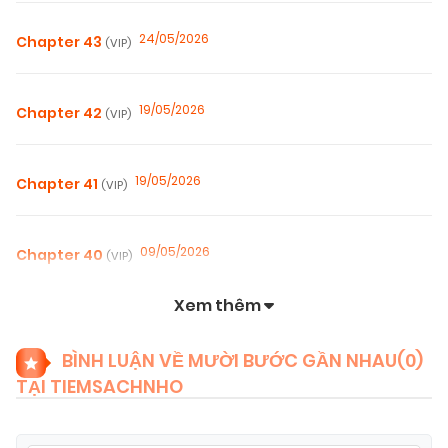
24/05/2026
Chapter 43
(VIP)
19/05/2026
Chapter 42
(VIP)
19/05/2026
Chapter 41
(VIP)
09/05/2026
Chapter 40
(VIP)
Xem thêm
09/05/2026
Chapter 39
(VIP)
BÌNH LUẬN VỀ MƯỜI BƯỚC GẦN NHAU(
0
)
TẠI TIEMSACHNHO
29/04/2026
Chapter 38
(VIP)