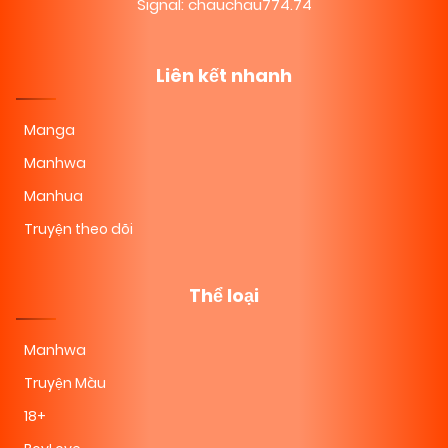
Chapter 18
Signal: chauchau774.74
(VIP)
08/11/2025
Liên kết nhanh
Chapter 17
(VIP)
Manga
08/11/2025
Chapter 16
(VIP)
Manhwa
Manhua
08/11/2025
Chapter 15
(VIP)
Truyện theo dõi
08/11/2025
Chapter 14
(VIP)
Thể loại
Manhwa
08/11/2025
Chapter 13
(VIP)
Truyện Màu
18+
08/11/2025
Chapter 12.6
(VIP)