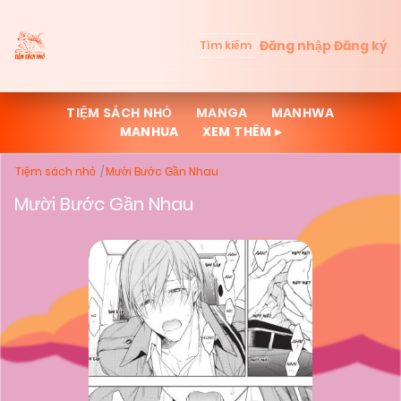
Đăng nhập
Đăng ký
Tìm kiếm
TIỆM SÁCH NHỎ
MANGA
MANHWA
MANHUA
XEM THÊM ▸
Tiệm sách nhỏ
Mười Bước Gần Nhau
Mười Bước Gần Nhau