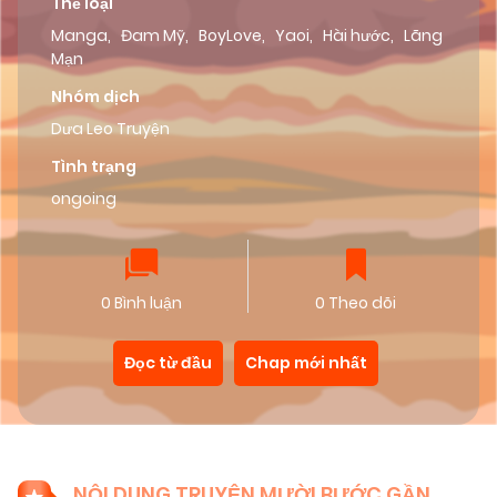
Thể loại
Manga
,
Đam Mỹ
,
BoyLove
,
Yaoi
,
Hài hước
,
Lãng
Mạn
Nhóm dịch
Dưa Leo Truyện
Tình trạng
ongoing
0 Bình luận
0 Theo dõi
Đọc từ đầu
Chap mới nhất
NỘI DUNG TRUYỆN MƯỜI BƯỚC GẦN